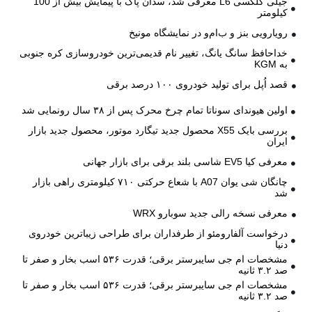
جیلی گلکسی L6 معرفی شد، سدان پاک با پیمایش بیش از 100
کیلومتر
رویارویی بنز و ب‌ام‌و در نمایشگاه مونیخ
خداحافظ سانگ یانگ، تغییر نام قدیمی‌ترین خودروسازی کره جنوبی
به KGM
قصد اُپل برای تولید خودروی ۱۰۰ درصد برقی
اولین هیوندای سوناتا تمام چرخ محرک پس از ۳۸ سال رونمایی شد
بررسی بایک X55 محصول جدید تیگارد موتور، محصول جدید بازار
ایران
معرفی کیا EV5 شاسی بلند برقی برای بازار جهانی
چانگان شی یوان A07 با شعاع حرکتی ۷۱۰ کیلومتری راهی بازار
شد
معرفی نسخه رالی جدید سوبارو WRX
درخواست آلفارومئو از طرفداران برای طراحی زیباترین خودروی
دنیا
مشخصات ام جی سایبرستر برقی؛ قدرت ۵۳۶ اسب بخار و صفر تا
صد ۳.۲ ثانیه
مشخصات ام جی سایبرستر برقی؛ قدرت ۵۳۶ اسب بخار و صفر تا
صد ۳.۲ ثانیه