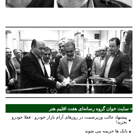
فع
خو
نخ
نخ
شع
صر
مل
آذ
ش
اف
ش
» سایت خوان گروه رسانه‌ای هفت اقلیم هنر
پیشنهاد جالب وزیرصمت در روزهای آرام بازار خودرو : فعلا خودرو
نخرید!
بانک ها جریمه می شوند