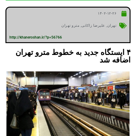
۱۴۰۲-۱۲-۲۶
تهران
,
علیرضا زاکانی
,
مترو تهران
http://khaneroshan.ir/?p=56766
۴ ایستگاه جدید به خطوط مترو تهران
اضافه شد