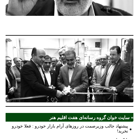
خو
فع
خو
نخ
نخ
شع
صر
مل
آذ
ش
اف
ش
» سایت خوان گروه رسانه‌ای هفت اقلیم هنر
پیشنهاد جالب وزیرصمت در روزهای آرام بازار خودرو : فعلا خودرو
نخرید!