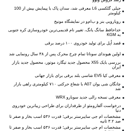
جیلی گلکسی L6 معرفی شد، سدان پاک با پیمایش بیش از 100
کیلومتر
رویارویی بنز و ب‌ام‌و در نمایشگاه مونیخ
خداحافظ سانگ یانگ، تغییر نام قدیمی‌ترین خودروسازی کره جنوبی
به KGM
قصد اُپل برای تولید خودروی ۱۰۰ درصد برقی
اولین هیوندای سوناتا تمام چرخ محرک پس از ۳۸ سال رونمایی شد
بررسی بایک X55 محصول جدید تیگارد موتور، محصول جدید بازار
ایران
معرفی کیا EV5 شاسی بلند برقی برای بازار جهانی
چانگان شی یوان A07 با شعاع حرکتی ۷۱۰ کیلومتری راهی بازار
شد
معرفی نسخه رالی جدید سوبارو WRX
درخواست آلفارومئو از طرفداران برای طراحی زیباترین خودروی
دنیا
مشخصات ام جی سایبرستر برقی؛ قدرت ۵۳۶ اسب بخار و صفر تا
صد ۳.۲ ثانیه
مشخصات ام جی سایبرستر برقی؛ قدرت ۵۳۶ اسب بخار و صفر تا