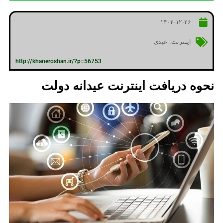
۱۴۰۲-۱۲-۲۶
اینترنت
,
عیدی
http://khaneroshan.ir/?p=56753
نحوه دریافت اینترنت عیدانه دولت