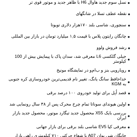
نسل سوم جدید هاوال H6 با ظاهر جدید و موتور قوی تر
نقطه عطف تسلا در شانگهای
سنچوری، شاسی بلند ۱۷۰هزار دلاری تویوتا
چانگان رایتون پلاس با قیمت ۱,۵ میلیارد تومان در بازار بین المللی
رشد فروش ولوو
جیلی گلکسی L6 معرفی شد، سدان پاک با پیمایش بیش از 100
کیلومتر
رویارویی بنز و ب‌ام‌و در نمایشگاه مونیخ
خداحافظ سانگ یانگ، تغییر نام قدیمی‌ترین خودروسازی کره جنوبی
به KGM
قصد اُپل برای تولید خودروی ۱۰۰ درصد برقی
اولین هیوندای سوناتا تمام چرخ محرک پس از ۳۸ سال رونمایی شد
بررسی بایک X55 محصول جدید تیگارد موتور، محصول جدید بازار
ایران
معرفی کیا EV5 شاسی بلند برقی برای بازار جهانی
چانگان شی یوان A07 با شعاع حرکتی ۷۱۰ کیلومتری راهی بازار