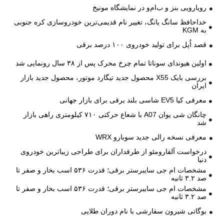
رویارویی بنز و ب‌ام‌و در نمایشگاه مونیخ
خداحافظ سانگ یانگ، تغییر نام قدیمی‌ترین خودروسازی کره جنوبی
به KGM
قصد اُپل برای تولید خودروی ۱۰۰ درصد برقی
اولین هیوندای سوناتا تمام چرخ محرک پس از ۳۸ سال رونمایی شد
بررسی بایک X55 محصول جدید تیگارد موتور، محصول جدید بازار
ایران
معرفی کیا EV5 شاسی بلند برقی برای بازار جهانی
چانگان شی یوان A07 با شعاع حرکتی ۷۱۰ کیلومتری راهی بازار
شد
معرفی نسخه رالی جدید سوبارو WRX
درخواست آلفارومئو از طرفداران برای طراحی زیباترین خودروی
دنیا
مشخصات ام جی سایبرستر برقی؛ قدرت ۵۳۶ اسب بخار و صفر تا
صد ۳.۲ ثانیه
مشخصات ام جی سایبرستر برقی؛ قدرت ۵۳۶ اسب بخار و صفر تا
صد ۳.۲ ثانیه
بوگاتی شیرون سفارشی با نام دوران طلایی