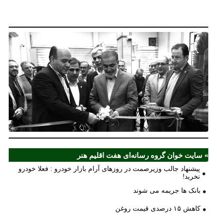
نخ
نخ
شع
صر
مل
آذ
ش
اف
ش
» سایت خوان گروه رسانه‌ای هفت اقلیم هنر
پیشنهاد جالب وزیرصمت در روزهای آرام بازار خودرو : فعلا خودرو
نخرید!
بانک ها جریمه می شوند
کاهش ۱۵ درصدی قیمت روغن