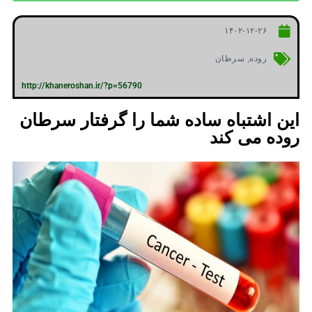
۱۴۰۲-۱۲-۲۶
روده
,
سرطان
http://khaneroshan.ir/?p=56790
این اشتباه ساده شما را گرفتار سرطان
روده می کند