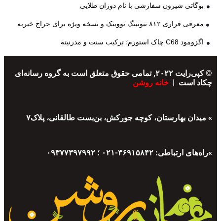
بوگاتی شیرون سفارشی با نام دوران طلایی
معرفی فراری ۸۱۲ تیونینگ نوویتک و نسخه ویژه برای حراج خیریه
اگزومود C68 چاک استورم؛ ترکیب سنت و مدرنیته
© کپی‌رایت ۲۰۲۲, تمامی حقوق متعلق است به گروه رسانه‌ای
چکاد است |
خانه روشن
» میدان بهارستان، کوچه جورکش، بن‌بست طالقانی، پلاک۷
»راه‌های ارتباطی: ۳۶۹۱۵۸۴۲-۰۲۱ ؛ ۰۹۳۷۷۳۹۷۹۹۲