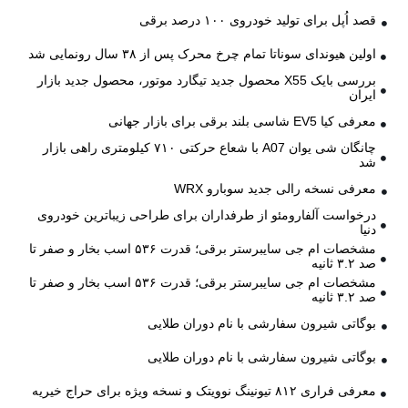
قصد اُپل برای تولید خودروی ۱۰۰ درصد برقی
اولین هیوندای سوناتا تمام چرخ محرک پس از ۳۸ سال رونمایی شد
بررسی بایک X55 محصول جدید تیگارد موتور، محصول جدید بازار
ایران
معرفی کیا EV5 شاسی بلند برقی برای بازار جهانی
چانگان شی یوان A07 با شعاع حرکتی ۷۱۰ کیلومتری راهی بازار
شد
معرفی نسخه رالی جدید سوبارو WRX
درخواست آلفارومئو از طرفداران برای طراحی زیباترین خودروی
دنیا
مشخصات ام جی سایبرستر برقی؛ قدرت ۵۳۶ اسب بخار و صفر تا
صد ۳.۲ ثانیه
مشخصات ام جی سایبرستر برقی؛ قدرت ۵۳۶ اسب بخار و صفر تا
صد ۳.۲ ثانیه
بوگاتی شیرون سفارشی با نام دوران طلایی
بوگاتی شیرون سفارشی با نام دوران طلایی
معرفی فراری ۸۱۲ تیونینگ نوویتک و نسخه ویژه برای حراج خیریه