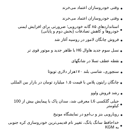
وقتی خودروسازان اعتماد می‌خرند
وقتی خودروسازان اعتماد می‌خرند
استانداردهای ۸۵ گانه خودرویی؛ ضرورتی برای افزایش ایمنی
خودروها و کاهش تصادفات (بخش دوم و پایانی)
فروش چانگان لامور در روسیه آغاز شد
نسل سوم جدید هاوال H6 با ظاهر جدید و موتور قوی تر
نقطه عطف تسلا در شانگهای
سنچوری، شاسی بلند ۱۷۰هزار دلاری تویوتا
چانگان رایتون پلاس با قیمت ۱,۵ میلیارد تومان در بازار بین المللی
رشد فروش ولوو
جیلی گلکسی L6 معرفی شد، سدان پاک با پیمایش بیش از 100
کیلومتر
رویارویی بنز و ب‌ام‌و در نمایشگاه مونیخ
خداحافظ سانگ یانگ، تغییر نام قدیمی‌ترین خودروسازی کره جنوبی
به KGM