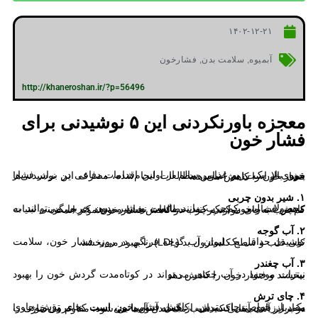
۱۴۰۲-۱۲-۲۱
آبمیوه
,
سلامت بدن
,
فشارخون
http://khaneroshan.ir/?p=56496
معجزه باورنکردنی این ۵ نوشیدنی برای
فشار خون
پیروی از یک رژیم غذایی سالم از اولین اقدامات دفاعی در برابر فشار خون بالا است. بر اساس مطالعات انجام‌شده، مصرف این نوشیدنی‌ها فشار خون را کاهش می‌دهد:
۱. شیر بدون چربی
محصولات لبنی کم‌چرب مانند ماست و شیر بدون چربی می‌توانند به کاهش فشار خون کمک کنند. مطالعات نشان می‌دهد که جایگزینی لبنیات کم‌چرب به‌جای موارد پرچرب در کاهش فشار خون مؤثر است.
۲. آب گوجه
نوشیدن حداقل یک لیوان آب گوجه فرنگی در روز، فشار خون، سلامت کلی قلب و سطح کلسترول بد (LDL) را بهبود می‌بخشد.
۳. آب چغندر
نیترات موجود در آب چغندر می‌تواند در کوتاه‌مدت گردش خون را بهبود ببخشند و فشار خون را کاهش دهد.
۴. چای ترش
یکی از خواص چای ترش، کاهش فشار خون است. چای ترش حاوی مقادیر زیادی آنتی‌اکسیدان، از جمله آنتوسیانین، است که عروق خونی را در برابر آسیب‌هایی که سبب تنگ‌شدن آن‌ها می‌شود، مقاوم می‌سازد.