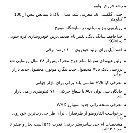
رشد فروش ولوو
جیلی گلکسی L6 معرفی شد، سدان پاک با پیمایش بیش از 100
کیلومتر
رویارویی بنز و ب‌ام‌و در نمایشگاه مونیخ
خداحافظ سانگ یانگ، تغییر نام قدیمی‌ترین خودروسازی کره جنوبی
به KGM
قصد اُپل برای تولید خودروی ۱۰۰ درصد برقی
اولین هیوندای سوناتا تمام چرخ محرک پس از ۳۸ سال رونمایی شد
بررسی بایک X55 محصول جدید تیگارد موتور، محصول جدید بازار
ایران
معرفی کیا EV5 شاسی بلند برقی برای بازار جهانی
چانگان شی یوان A07 با شعاع حرکتی ۷۱۰ کیلومتری راهی بازار
شد
معرفی نسخه رالی جدید سوبارو WRX
درخواست آلفارومئو از طرفداران برای طراحی زیباترین خودروی
دنیا
مشخصات ام جی سایبرستر برقی؛ قدرت ۵۳۶ اسب بخار و صفر تا
صد ۳.۲ ثانیه