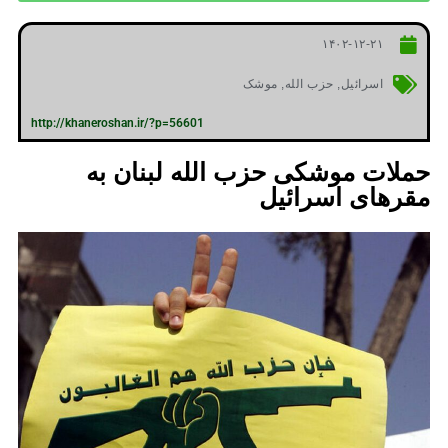
۱۴۰۲-۱۲-۲۱
اسرائیل
,
حزب الله
,
موشک
http://khaneroshan.ir/?p=56601
حملات موشکی حزب الله لبنان به
مقرهای اسرائیل