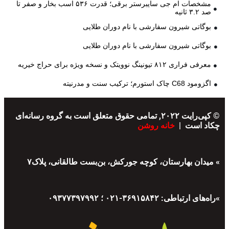
مشخصات ام جی سایبرستر برقی؛ قدرت ۵۳۶ اسب بخار و صفر تا
صد ۳.۲ ثانیه
بوگاتی شیرون سفارشی با نام دوران طلایی
بوگاتی شیرون سفارشی با نام دوران طلایی
معرفی فراری ۸۱۲ تیونینگ نوویتک و نسخه ویژه برای حراج خیریه
اگزومود C68 چاک استورم؛ ترکیب سنت و مدرنیته
© کپی‌رایت ۲۰۲۲, تمامی حقوق متعلق است به گروه رسانه‌ای
چکاد است |
خانه روشن
» میدان بهارستان، کوچه جورکش، بن‌بست طالقانی، پلاک۷
»راه‌های ارتباطی: ۳۶۹۱۵۸۴۲-۰۲۱ ؛ ۰۹۳۷۷۳۹۷۹۹۲