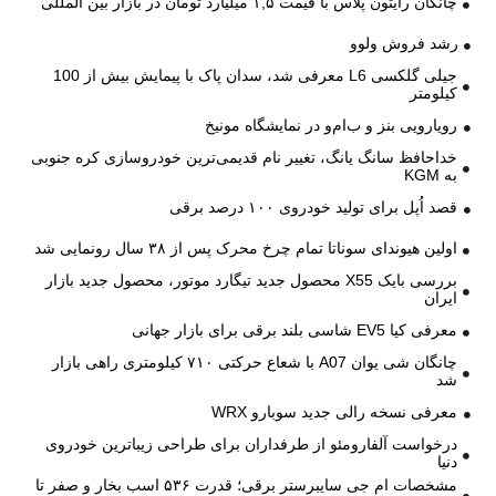
چانگان رایتون پلاس با قیمت ۱,۵ میلیارد تومان در بازار بین المللی
رشد فروش ولوو
جیلی گلکسی L6 معرفی شد، سدان پاک با پیمایش بیش از 100
کیلومتر
رویارویی بنز و ب‌ام‌و در نمایشگاه مونیخ
خداحافظ سانگ یانگ، تغییر نام قدیمی‌ترین خودروسازی کره جنوبی
به KGM
قصد اُپل برای تولید خودروی ۱۰۰ درصد برقی
اولین هیوندای سوناتا تمام چرخ محرک پس از ۳۸ سال رونمایی شد
بررسی بایک X55 محصول جدید تیگارد موتور، محصول جدید بازار
ایران
معرفی کیا EV5 شاسی بلند برقی برای بازار جهانی
چانگان شی یوان A07 با شعاع حرکتی ۷۱۰ کیلومتری راهی بازار
شد
معرفی نسخه رالی جدید سوبارو WRX
درخواست آلفارومئو از طرفداران برای طراحی زیباترین خودروی
دنیا
مشخصات ام جی سایبرستر برقی؛ قدرت ۵۳۶ اسب بخار و صفر تا