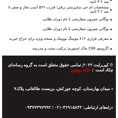
صد ۳.۲ ثانیه
مشخصات ام جی سایبرستر برقی؛ قدرت ۵۳۶ اسب بخار و صفر تا
صد ۳.۲ ثانیه
بوگاتی شیرون سفارشی با نام دوران طلایی
بوگاتی شیرون سفارشی با نام دوران طلایی
معرفی فراری ۸۱۲ تیونینگ نوویتک و نسخه ویژه برای حراج خیریه
اگزومود C68 چاک استورم؛ ترکیب سنت و مدرنیته
© کپی‌رایت ۲۰۲۲, تمامی حقوق متعلق است به گروه رسانه‌ای
چکاد است |
خانه روشن
» میدان بهارستان، کوچه جورکش، بن‌بست طالقانی، پلاک۷
»راه‌های ارتباطی: ۳۶۹۱۵۸۴۲-۰۲۱ ؛ ۰۹۳۷۷۳۹۷۹۹۲