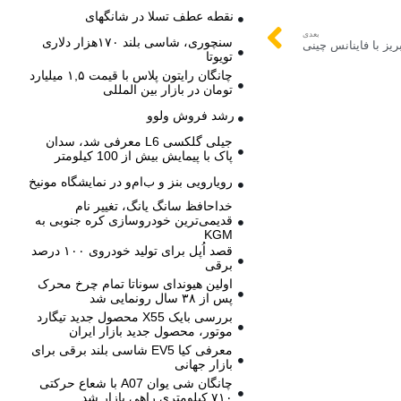
نقطه عطف تسلا در شانگهای
بعدی
سنچوری، شاسی بلند ۱۷۰هزار دلاری
تویوتا
چانگان رایتون پلاس با قیمت ۱,۵ میلیارد
تومان در بازار بین المللی
رشد فروش ولوو
جیلی گلکسی L6 معرفی شد، سدان
پاک با پیمایش بیش از 100 کیلومتر
رویارویی بنز و ب‌ام‌و در نمایشگاه مونیخ
خداحافظ سانگ یانگ، تغییر نام
قدیمی‌ترین خودروسازی کره جنوبی به
KGM
قصد اُپل برای تولید خودروی ۱۰۰ درصد
برقی
اولین هیوندای سوناتا تمام چرخ محرک
پس از ۳۸ سال رونمایی شد
بررسی بایک X55 محصول جدید تیگارد
موتور، محصول جدید بازار ایران
معرفی کیا EV5 شاسی بلند برقی برای
بازار جهانی
چانگان شی یوان A07 با شعاع حرکتی
۷۱۰ کیلومتری راهی بازار شد