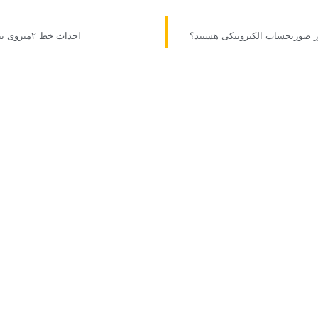
صورتحساب الکترونیکی هستند؟
احداث خط ۲متروی تبریز با فاینانس چینی