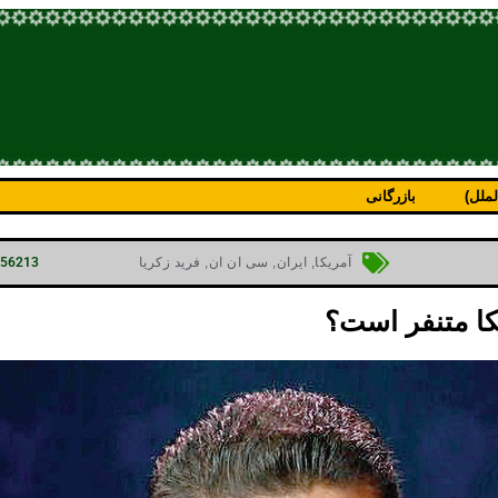
ملل)
بازرگانی
p=56213
آمریکا
,
ایران
,
سی ان ان
,
فرید زکریا
یکا متنفر است؟