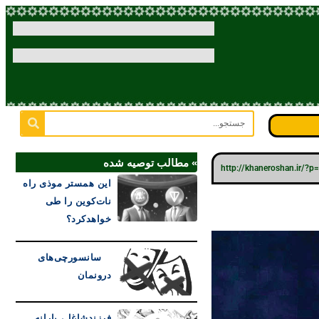
» مطالب توصیه شده
http://khaneroshan.ir/?
این همستر موذی راه
نات‌کوین را طی
خواهدکرد؟
سانسورچی‌های
درونمان
فرزندشاغل، یارانه