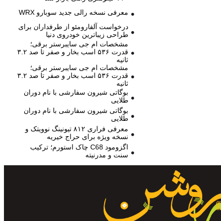
معرفی نسخه رالی جدید سوبارو WRX
درخواست آلفارومئو از طرفداران برای
طراحی زیباترین خودروی دنیا
مشخصات ام جی سایبرستر برقی؛
قدرت ۵۳۶ اسب بخار و صفر تا صد ۳.۲
ثانیه
مشخصات ام جی سایبرستر برقی؛
قدرت ۵۳۶ اسب بخار و صفر تا صد ۳.۲
ثانیه
بوگاتی شیرون سفارشی با نام دوران
طلایی
بوگاتی شیرون سفارشی با نام دوران
طلایی
معرفی فراری ۸۱۲ تیونینگ نوویتک و
نسخه ویژه برای حراج خیریه
اگزومود C68 چاک استورم؛ ترکیب
سنت و مدرنیته