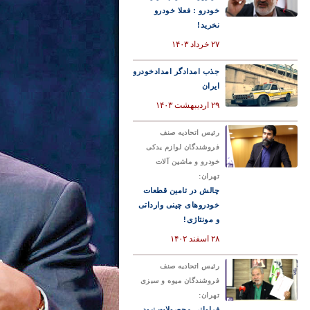
خودرو : فعلا خودرو
نخرید!
۲۷ خرداد ۱۴۰۳
جذب امدادگر امدادخودرو
ایران
۲۹ اردیبهشت ۱۴۰۳
رئیس اتحادیه صنف
فروشندگان لوازم یدکی
خودرو و ماشین آلات
تهران:
چالش در تامین قطعات
خودروهای چینی وارداتی
و مونتاژی!
۲۸ اسفند ۱۴۰۲
رئیس اتحادیه صنف
فروشندگان میوه و سبزی
تهران:
فراوانی محصولات نبود