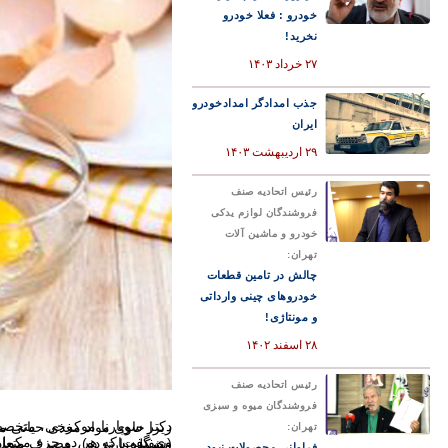
خودرو : فعلا خودرو
نخرید!
۲۷ خرداد ۱۴۰۳
جذب امدادگر امدادخودرو
ایران
۲۹ اردیبهشت ۱۴۰۳
رئیس اتحادیه صنف
فروشندگان لوازم یدکی
خودرو و ماشین آلات
تهران:
چالش در تامین قطعات
خودروهای چینی وارداتی
و مونتاژی!
۲۸ اسفند ۱۴۰۲
رئیس اتحادیه صنف
فروشندگان میوه و سبزی
دکتر سوپارنا موکرجی، متخصص تغذیه سلامت، تایید کرد که سفیده تخم مرغ به دلیل محتوای پروتئین دارای ارزش غذایی زیادی ا
تهران:
وی گفت که هر دو جزء مکمل یکدیگر هستند و یک پروفایل تغذیه‌ای جامع ارائه می‌دهند و به جای تمرکز روی یک قسمت از تخم مرغ (سفیده یا زرده)، مصرف متعادل سفیده و زرده تخم مرغ باید تشویق شود و تاکید کرد که اعتدال. کلیدی است، به ویژه برای افرادی که مشکل دارند.
فراوانی محصولات نبود