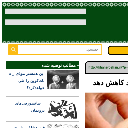
» مطالب توصیه شده
http://khaneroshan.ir/?
این همستر موذی راه
نات‌کوین را طی
خواهدکرد؟
سانسورچی‌های
درونمان
فرزندشاغل، یارانه