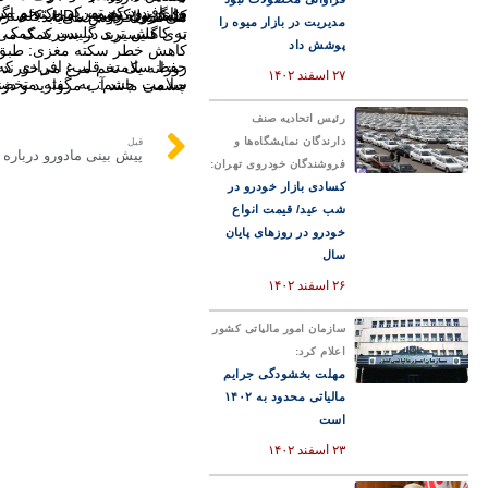
وی افزود که تمرکز بر تخم مرغ در یک رژیم غذایی متنوع از سلامت عمومی حمایت می‌کند و مجموعه‌ای غنی از مواد مغذی ضروری را برای بدن تضمین می‌کند و اگر فردی از کلسترول بالا رنج می‌برد، می‌توان تخم مرغ را با نوع دیگری از مواد غذایی غنی از پروتئین جایگزین کرد.
کلسترول خوب: HDL “کلسترول خوب” نیز نامیده می‌شود که به نظر می‌رسد زمانی که افراد سه یا بیشتر تخم مرغ در روز مصرف می‌کنند افزایش می‌یابد.
مدیریت در بازار میوه را
به کاهش تری گلیسیرید کمک می‌کند: خوردن تخم مرغ به افزایش اسیدهای چرب مانند امگا ۳ کمک می‌کند و در نتیجه به کاهش سطح تری گلیسیرید
پوشش داد
کاهش خطر سکته مغزی: طبق برخی م
حفظ سلامت قلب: افرادی که تخم مرغ بیشتری می‌خورند کمتر به بیماری قلبی مبتلا می‌شوند. یک مطالعه چینی نشان داد افرادی که روزانه یک تخم مرغ می‌خورند ۲۰ درصد کمتر در معرض ابتلا به بیماری قلبی هستند
۲۷ اسفند ۱۴۰۲
سلامت چشم: به گفته متخصصان، تخم مرغ حاوی آنتی اکسیدان‌هایی مانند لوتئی
رئیس اتحادیه صنف
دارندگان نمایشگاه‌ها و
قبل
پیش بینی مادورو درباره 
فروشندگان خودروی تهران:
کسادی بازار خودرو در
شب عید/ قیمت انواع
خودرو در روزهای پایان
سال
۲۶ اسفند ۱۴۰۲
سازمان امور مالیاتی کشور
اعلام کرد:
مهلت بخشودگی جرایم
مالیاتی محدود به ۱۴۰۲
است
۲۳ اسفند ۱۴۰۲