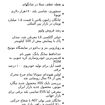
نقطه عطف تسلا در شانگهای
سنچوری، شاسی بلند ۱۷۰هزار دلاری
تویوتا
چانگان رایتون پلاس با قیمت ۱,۵ میلیارد
تومان در بازار بین المللی
رشد فروش ولوو
جیلی گلکسی L6 معرفی شد، سدان
پاک با پیمایش بیش از 100 کیلومتر
رویارویی بنز و ب‌ام‌و در نمایشگاه مونیخ
خداحافظ سانگ یانگ، تغییر نام
قدیمی‌ترین خودروسازی کره جنوبی به
KGM
قصد اُپل برای تولید خودروی ۱۰۰ درصد
برقی
اولین هیوندای سوناتا تمام چرخ محرک
پس از ۳۸ سال رونمایی شد
بررسی بایک X55 محصول جدید تیگارد
موتور، محصول جدید بازار ایران
معرفی کیا EV5 شاسی بلند برقی برای
بازار جهانی
چانگان شی یوان A07 با شعاع حرکتی
۷۱۰ کیلومتری راهی بازار شد