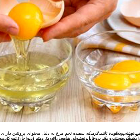
ست، زیرا حاوی مواد مغذی حیاتی مانند ویتامین‌های A، D، E است.