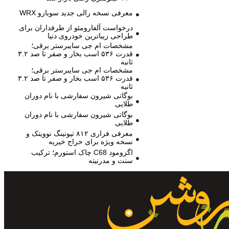
معرفی نسخه رالی جدید سوبارو WRX
درخواست آلفارومئو از طرفداران برای
طراحی زیباترین خودروی دنیا
مشخصات ام جی سایبرستر برقی؛
قدرت ۵۳۶ اسب بخار و صفر تا صد ۳.۲
ثانیه
مشخصات ام جی سایبرستر برقی؛
قدرت ۵۳۶ اسب بخار و صفر تا صد ۳.۲
ثانیه
بوگاتی شیرون سفارشی با نام دوران
طلایی
بوگاتی شیرون سفارشی با نام دوران
طلایی
معرفی فراری ۸۱۲ تیونینگ نوویتک و
نسخه ویژه برای حراج خیریه
اگزومود C68 چاک استورم؛ ترکیب
سنت و مدرنیته