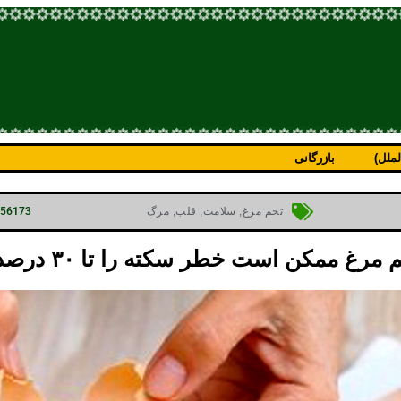
ملل)
بازرگانی
p=56173
تخم مرغ
,
سلامت
,
قلب
,
مرگ
 ممکن است خطر سکته را تا ۳۰ درصد کاهش دهد