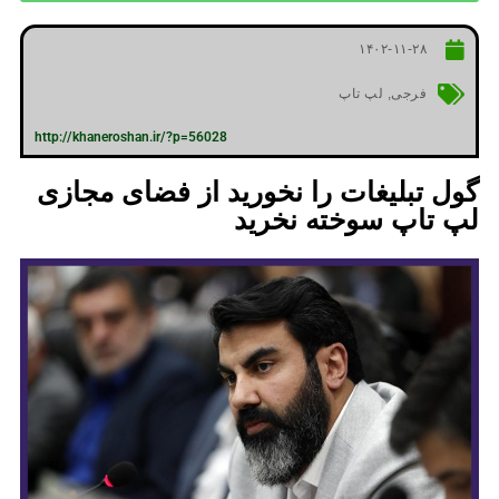
۱۴۰۲-۱۱-۲۸
فرجی
,
لپ تاپ
http://khaneroshan.ir/?p=56028
گول تبلیغات را نخورید از فضای مجازی
لپ تاپ سوخته نخرید