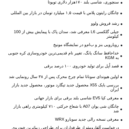
سنچوری، شاسی بلند ۱۷۰هزار دلاری تویوتا
چانگان رایتون پلاس با قیمت ۱,۵ میلیارد تومان در بازار بین المللی
رشد فروش ولوو
جیلی گلکسی L6 معرفی شد، سدان پاک با پیمایش بیش از 100
کیلومتر
رویارویی بنز و ب‌ام‌و در نمایشگاه مونیخ
خداحافظ سانگ یانگ، تغییر نام قدیمی‌ترین خودروسازی کره جنوبی
به KGM
قصد اُپل برای تولید خودروی ۱۰۰ درصد برقی
اولین هیوندای سوناتا تمام چرخ محرک پس از ۳۸ سال رونمایی شد
بررسی بایک X55 محصول جدید تیگارد موتور، محصول جدید بازار
ایران
معرفی کیا EV5 شاسی بلند برقی برای بازار جهانی
چانگان شی یوان A07 با شعاع حرکتی ۷۱۰ کیلومتری راهی بازار
شد
معرفی نسخه رالی جدید سوبارو WRX
درخواست آلفارومئو از طرفداران برای طراحی زیباترین خودروی