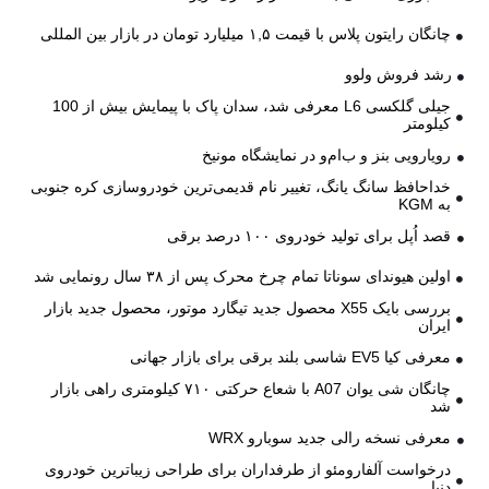
چانگان رایتون پلاس با قیمت ۱,۵ میلیارد تومان در بازار بین المللی
رشد فروش ولوو
جیلی گلکسی L6 معرفی شد، سدان پاک با پیمایش بیش از 100
کیلومتر
رویارویی بنز و ب‌ام‌و در نمایشگاه مونیخ
خداحافظ سانگ یانگ، تغییر نام قدیمی‌ترین خودروسازی کره جنوبی
به KGM
قصد اُپل برای تولید خودروی ۱۰۰ درصد برقی
اولین هیوندای سوناتا تمام چرخ محرک پس از ۳۸ سال رونمایی شد
بررسی بایک X55 محصول جدید تیگارد موتور، محصول جدید بازار
ایران
معرفی کیا EV5 شاسی بلند برقی برای بازار جهانی
چانگان شی یوان A07 با شعاع حرکتی ۷۱۰ کیلومتری راهی بازار
شد
معرفی نسخه رالی جدید سوبارو WRX
درخواست آلفارومئو از طرفداران برای طراحی زیباترین خودروی
دنیا