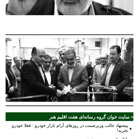
خو
فع
خو
نخ
نخ
شع
صر
مل
آذ
ش
اف
ش
» سایت خوان گروه رسانه‌ای هفت اقلیم هنر
پیشنهاد جالب وزیرصمت در روزهای آرام بازار خودرو : فعلا خودرو
نخرید!