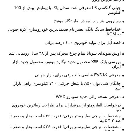
جیلی گلکسی L6 معرفی شد، سدان پاک با پیمایش بیش از 100
کیلومتر
رویارویی بنز و ب‌ام‌و در نمایشگاه مونیخ
خداحافظ سانگ یانگ، تغییر نام قدیمی‌ترین خودروسازی کره جنوبی
به KGM
قصد اُپل برای تولید خودروی ۱۰۰ درصد برقی
اولین هیوندای سوناتا تمام چرخ محرک پس از ۳۸ سال رونمایی شد
بررسی بایک X55 محصول جدید تیگارد موتور، محصول جدید بازار
ایران
معرفی کیا EV5 شاسی بلند برقی برای بازار جهانی
چانگان شی یوان A07 با شعاع حرکتی ۷۱۰ کیلومتری راهی بازار
شد
معرفی نسخه رالی جدید سوبارو WRX
درخواست آلفارومئو از طرفداران برای طراحی زیباترین خودروی
دنیا
مشخصات ام جی سایبرستر برقی؛ قدرت ۵۳۶ اسب بخار و صفر تا
صد ۳.۲ ثانیه
مشخصات ام جی سایبرستر برقی؛ قدرت ۵۳۶ اسب بخار و صفر تا