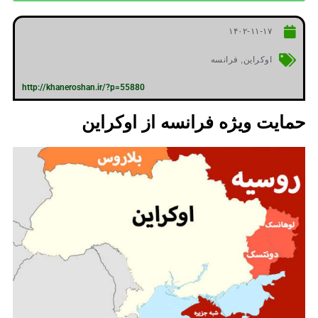
۱۴۰۲-۱۱-۱۷
اوکراین
,
فرانسه
http://khaneroshan.ir/?p=55880
حمایت ویژه فرانسه از اوکراین