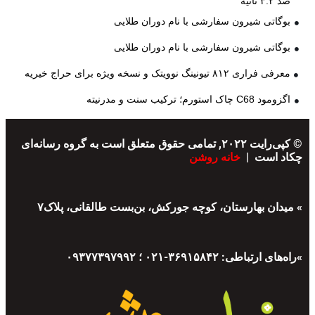
صد ۳.۲ ثانیه
بوگاتی شیرون سفارشی با نام دوران طلایی
بوگاتی شیرون سفارشی با نام دوران طلایی
معرفی فراری ۸۱۲ تیونینگ نوویتک و نسخه ویژه برای حراج خیریه
اگزومود C68 چاک استورم؛ ترکیب سنت و مدرنیته
© کپی‌رایت ۲۰۲۲, تمامی حقوق متعلق است به گروه رسانه‌ای
چکاد است |
خانه روشن
» میدان بهارستان، کوچه جورکش، بن‌بست طالقانی، پلاک۷
»راه‌های ارتباطی: ۳۶۹۱۵۸۴۲-۰۲۱ ؛ ۰۹۳۷۷۳۹۷۹۹۲