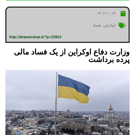
۱۴۰۲-۱۰-۱۹
اوکراین
,
فساد
http://khaneroshan.ir/?p=55803
وزارت دفاع اوکراین از یک فساد مالی
پرده برداشت