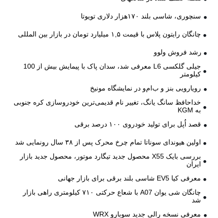
سنچوری، شاسی بلند ۱۷۰هزار دلاری تویوتا
چانگان رایتون پلاس با قیمت ۱,۵ میلیارد تومان در بازار بین المللی
رشد فروش ولوو
جیلی گلکسی L6 معرفی شد، سدان پاک با پیمایش بیش از 100
کیلومتر
رویارویی بنز و ب‌ام‌و در نمایشگاه مونیخ
خداحافظ سانگ یانگ، تغییر نام قدیمی‌ترین خودروسازی کره جنوبی
به KGM
قصد اُپل برای تولید خودروی ۱۰۰ درصد برقی
اولین هیوندای سوناتا تمام چرخ محرک پس از ۳۸ سال رونمایی شد
بررسی بایک X55 محصول جدید تیگارد موتور، محصول جدید بازار
ایران
معرفی کیا EV5 شاسی بلند برقی برای بازار جهانی
چانگان شی یوان A07 با شعاع حرکتی ۷۱۰ کیلومتری راهی بازار
شد
معرفی نسخه رالی جدید سوبارو WRX