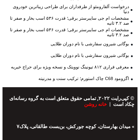
درخواست آلفارومئو از طرفداران برای طراحی زیباترین خودروی
دنیا
مشخصات ام جی سایبرستر برقی؛ قدرت ۵۳۶ اسب بخار و صفر تا
صد ۳.۲ ثانیه
مشخصات ام جی سایبرستر برقی؛ قدرت ۵۳۶ اسب بخار و صفر تا
صد ۳.۲ ثانیه
بوگاتی شیرون سفارشی با نام دوران طلایی
بوگاتی شیرون سفارشی با نام دوران طلایی
معرفی فراری ۸۱۲ تیونینگ نوویتک و نسخه ویژه برای حراج خیریه
اگزومود C68 چاک استورم؛ ترکیب سنت و مدرنیته
© کپی‌رایت ۲۰۲۲, تمامی حقوق متعلق است به گروه رسانه‌ای
چکاد است |
خانه روشن
» میدان بهارستان، کوچه جورکش، بن‌بست طالقانی، پلاک۷