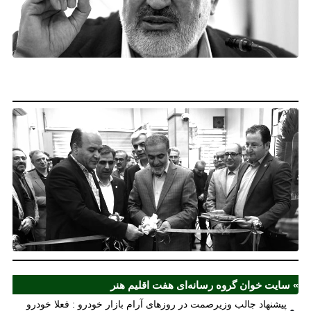
آر
خو
فع
خو
نخ
نخ
شع
صر
مل
آذ
ش
اف
ش
» سایت خوان گروه رسانه‌ای هفت اقلیم هنر
پیشنهاد جالب وزیرصمت در روزهای آرام بازار خودرو : فعلا خودرو