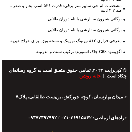
مشخصات ام جی سایبرستر برقی؛ قدرت ۵۳۶ اسب بخار و صفر تا
صد ۳.۲ ثانیه
بوگاتی شیرون سفارشی با نام دوران طلایی
بوگاتی شیرون سفارشی با نام دوران طلایی
معرفی فراری ۸۱۲ تیونینگ نوویتک و نسخه ویژه برای حراج خیریه
اگزومود C68 چاک استورم؛ ترکیب سنت و مدرنیته
© کپی‌رایت ۲۰۲۲, تمامی حقوق متعلق است به گروه رسانه‌ای
چکاد است |
خانه روشن
» میدان بهارستان، کوچه جورکش، بن‌بست طالقانی، پلاک۷
»راه‌های ارتباطی: ۳۶۹۱۵۸۴۲-۰۲۱ ؛ ۰۹۳۷۷۳۹۷۹۹۲