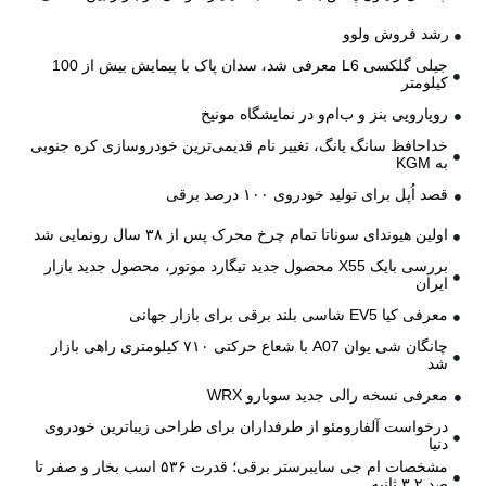
رشد فروش ولوو
جیلی گلکسی L6 معرفی شد، سدان پاک با پیمایش بیش از 100
کیلومتر
رویارویی بنز و ب‌ام‌و در نمایشگاه مونیخ
خداحافظ سانگ یانگ، تغییر نام قدیمی‌ترین خودروسازی کره جنوبی
به KGM
قصد اُپل برای تولید خودروی ۱۰۰ درصد برقی
اولین هیوندای سوناتا تمام چرخ محرک پس از ۳۸ سال رونمایی شد
بررسی بایک X55 محصول جدید تیگارد موتور، محصول جدید بازار
ایران
معرفی کیا EV5 شاسی بلند برقی برای بازار جهانی
چانگان شی یوان A07 با شعاع حرکتی ۷۱۰ کیلومتری راهی بازار
شد
معرفی نسخه رالی جدید سوبارو WRX
درخواست آلفارومئو از طرفداران برای طراحی زیباترین خودروی
دنیا
مشخصات ام جی سایبرستر برقی؛ قدرت ۵۳۶ اسب بخار و صفر تا
صد ۳.۲ ثانیه