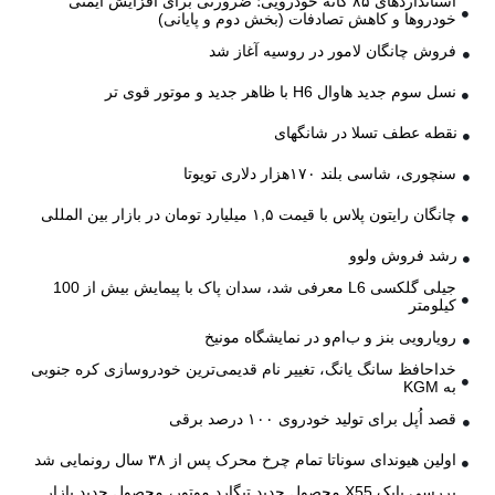
استانداردهای ۸۵ گانه خودرویی؛ ضرورتی برای افزایش ایمنی
خودروها و کاهش تصادفات (بخش دوم و پایانی)
فروش چانگان لامور در روسیه آغاز شد
نسل سوم جدید هاوال H6 با ظاهر جدید و موتور قوی تر
نقطه عطف تسلا در شانگهای
سنچوری، شاسی بلند ۱۷۰هزار دلاری تویوتا
چانگان رایتون پلاس با قیمت ۱,۵ میلیارد تومان در بازار بین المللی
رشد فروش ولوو
جیلی گلکسی L6 معرفی شد، سدان پاک با پیمایش بیش از 100
کیلومتر
رویارویی بنز و ب‌ام‌و در نمایشگاه مونیخ
خداحافظ سانگ یانگ، تغییر نام قدیمی‌ترین خودروسازی کره جنوبی
به KGM
قصد اُپل برای تولید خودروی ۱۰۰ درصد برقی
اولین هیوندای سوناتا تمام چرخ محرک پس از ۳۸ سال رونمایی شد
بررسی بایک X55 محصول جدید تیگارد موتور، محصول جدید بازار