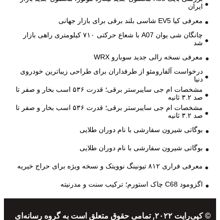
ایران
معرفی کیا EV5 شاسی بلند برقی برای بازار جهانی
چانگان شی یوان A07 با شعاع حرکتی ۷۱۰ کیلومتری راهی بازار
شد
معرفی نسخه رالی جدید سوبارو WRX
درخواست آلفارومئو از طرفداران برای طراحی زیباترین خودروی
دنیا
مشخصات ام جی سایبرستر برقی؛ قدرت ۵۳۶ اسب بخار و صفر تا
صد ۳.۲ ثانیه
مشخصات ام جی سایبرستر برقی؛ قدرت ۵۳۶ اسب بخار و صفر تا
صد ۳.۲ ثانیه
بوگاتی شیرون سفارشی با نام دوران طلایی
بوگاتی شیرون سفارشی با نام دوران طلایی
معرفی فراری ۸۱۲ تیونینگ نوویتک و نسخه ویژه برای حراج خیریه
اگزومود C68 چاک استورم؛ ترکیب سنت و مدرنیته
© کپی‌رایت ۲۰۲۲, تمامی حقوق متعلق است به گروه رسانه‌ای