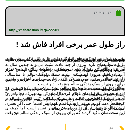
۱۴۰۲-۱۰-۱۲
http://khaneroshan.ir/?p=55501
راز طول عمر برخی افراد فاش شد !
طول عمر به عوامل متعددی بستگی دارد اما به طور کلی چند عادت مثبت می تاند در این روند تاثیرگذار باشد.
«سی‌بی‌اس نیوز» گزارش داد، در نتیجه این تغییرات، بیماری‌هایی همچون سرطان، نارسایی قلبی یا آلزایمر پدید می‌آیند. اما بعضی افراد بیش از ۸۰ یا ۹۰ سال عمر می‌کنند و به دلیل کهولت سن می‌میرند نه به دلیل بیماری. راز این طول عمر همراه با سلامتی چیست؟‌
بر پایه مطالعه‌ای تازه، پیروی از چند عادت مثبت می‌تواند چندین سال به طول عمر بیفزاید.
در این مطالعه که روز گذشته (دوشنبه) در نشست سالانه انجمن تغذیه آمریکا در بوستون ارائه شد، متخصصان داده‌های بیش از ۷۰۰ هزار سرباز و چگونگی تغییر امید به زندگی در آن‌ها را بر اساس تعداد عادت‌های سالم بررسی کردند.
آن‌ها دریافتند پیروی از هشت عادت سبک زندگی سالم تا میانسالی می‌تواند طول عمر را بیشتر کند. این عادت‌ها عبارت‌اند از:‌
داشتن فعالیت بدنی، مصرف نکردن دخانیات، مدیریت استرس، پیروی از رژیم غذایی سالم، عدم مصرف الکل، رعایت بهداشت خواب و داشتن روابط اجتماعی مثبت.
برای پیروی از سبک زندگی سالم هیچ‌وقت دیر نیست
به گزارش ایندیپندنت، نتایج این مطالعه نشان داد مردانی که در سن ۴۰ سالگی از هر هشت عادت فوق پیروی می‌کنند در مقایسه با کسانی که به هیچ‌کدام پایبند نیستند، ۲۴ سال بیشتر عمر می‌کنند. این میزان در زنان ۲۱ سال است.
این متخصصان در بیانیه‌ای اعلام کردند: کم‌تحرکی و مصرف دخانیات ۳۰ تا ۴۰ درصد بیشتر خطر مرگ به دنبال دارد و بیشترین تاثیر را روی کاهش عمر می‌گذارد.
آن‌ها افزودند: استرس، عادت به مصرف الکل، رژیم غذایی ناسالم و نداشتن خواب کافی هر کدام خطر مرگ را ۲۰ درصد افزایش می‌دهند. فقدان روابط اجتماعی مثبت نیز پنج درصد خطر مرگ را بالاتر می‌برد.
متخصصان می‌گویند: هرقدر زودتر اقدام کنید بهتر است؛ حتی اگر تغییری کوچک در دهه چهارم، پنجم یا ششم عمرتان باشد.
این مطالعه هنوز در یک نشریه معتبر منتشر نشده است اما کمیته‌ای متشکل از کارشناسان آن را ارزیابی کرده‌اند.
این متخصصان تاکید کردند که برای پیروی از سبک زندگی سالم هیچ‌وقت دیر نیست.
قبل
بعدی