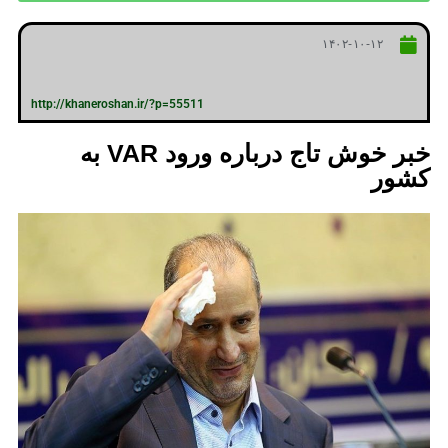
۱۴۰۲-۱۰-۱۲
http://khaneroshan.ir/?p=55511
خبر خوش تاج درباره ورود VAR به
کشور