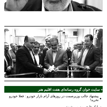
خو
فع
خو
نخ
نخ
شع
صر
مل
آذ
ش
اف
ش
» سایت خوان گروه رسانه‌ای هفت اقلیم هنر
پیشنهاد جالب وزیرصمت در روزهای آرام بازار خودرو : فعلا خودرو
نخرید!
بانک ها جریمه می شوند