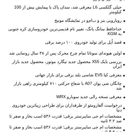
جیلی گلکسی L6 معرفی شد، سدان پاک با پیمایش بیش از 100
کیلومتر
رویارویی بنز و ب‌ام‌و در نمایشگاه مونیخ
خداحافظ سانگ یانگ، تغییر نام قدیمی‌ترین خودروسازی کره جنوبی
به KGM
قصد اُپل برای تولید خودروی ۱۰۰ درصد برقی
اولین هیوندای سوناتا تمام چرخ محرک پس از ۳۸ سال رونمایی شد
بررسی بایک X55 محصول جدید تیگارد موتور، محصول جدید بازار
ایران
معرفی کیا EV5 شاسی بلند برقی برای بازار جهانی
چانگان شی یوان A07 با شعاع حرکتی ۷۱۰ کیلومتری راهی بازار
شد
معرفی نسخه رالی جدید سوبارو WRX
درخواست آلفارومئو از طرفداران برای طراحی زیباترین خودروی
دنیا
مشخصات ام جی سایبرستر برقی؛ قدرت ۵۳۶ اسب بخار و صفر تا
صد ۳.۲ ثانیه
مشخصات ام جی سایبرستر برقی؛ قدرت ۵۳۶ اسب بخار و صفر تا
صد ۳.۲ ثانیه