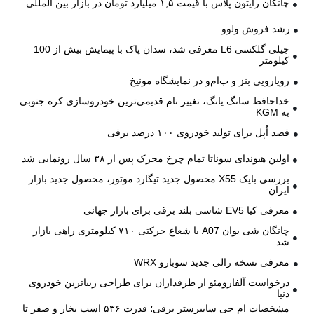
چانگان رایتون پلاس با قیمت ۱,۵ میلیارد تومان در بازار بین المللی
رشد فروش ولوو
جیلی گلکسی L6 معرفی شد، سدان پاک با پیمایش بیش از 100
کیلومتر
رویارویی بنز و ب‌ام‌و در نمایشگاه مونیخ
خداحافظ سانگ یانگ، تغییر نام قدیمی‌ترین خودروسازی کره جنوبی
به KGM
قصد اُپل برای تولید خودروی ۱۰۰ درصد برقی
اولین هیوندای سوناتا تمام چرخ محرک پس از ۳۸ سال رونمایی شد
بررسی بایک X55 محصول جدید تیگارد موتور، محصول جدید بازار
ایران
معرفی کیا EV5 شاسی بلند برقی برای بازار جهانی
چانگان شی یوان A07 با شعاع حرکتی ۷۱۰ کیلومتری راهی بازار
شد
معرفی نسخه رالی جدید سوبارو WRX
درخواست آلفارومئو از طرفداران برای طراحی زیباترین خودروی
دنیا
مشخصات ام جی سایبرستر برقی؛ قدرت ۵۳۶ اسب بخار و صفر تا