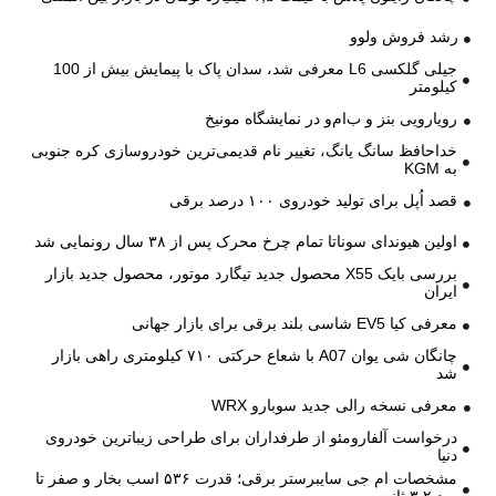
رشد فروش ولوو
جیلی گلکسی L6 معرفی شد، سدان پاک با پیمایش بیش از 100
کیلومتر
رویارویی بنز و ب‌ام‌و در نمایشگاه مونیخ
خداحافظ سانگ یانگ، تغییر نام قدیمی‌ترین خودروسازی کره جنوبی
به KGM
قصد اُپل برای تولید خودروی ۱۰۰ درصد برقی
اولین هیوندای سوناتا تمام چرخ محرک پس از ۳۸ سال رونمایی شد
بررسی بایک X55 محصول جدید تیگارد موتور، محصول جدید بازار
ایران
معرفی کیا EV5 شاسی بلند برقی برای بازار جهانی
چانگان شی یوان A07 با شعاع حرکتی ۷۱۰ کیلومتری راهی بازار
شد
معرفی نسخه رالی جدید سوبارو WRX
درخواست آلفارومئو از طرفداران برای طراحی زیباترین خودروی
دنیا
مشخصات ام جی سایبرستر برقی؛ قدرت ۵۳۶ اسب بخار و صفر تا
صد ۳.۲ ثانیه