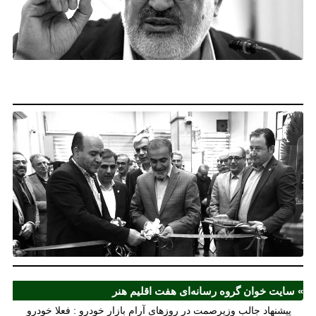
آر
خو
فع
خو
نخ
نخ
شع
صر
مل
آذ
ش
اف
ش
» سایت خوان گروه رسانه‌ای هفت اقلیم هنر
پیشنهاد جالب وزیرصمت در روزهای آرام بازار خودرو : فعلا خودرو