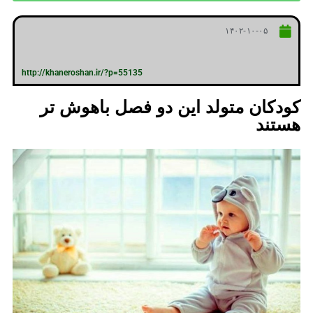
۱۴۰۲-۱۰-۰۵
http://khaneroshan.ir/?p=55135
کودکان متولد این دو فصل باهوش تر
هستند