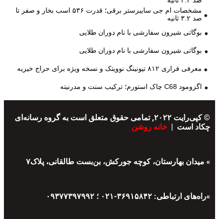
مشخصات ام جی سایبرستر برقی؛ قدرت ۵۳۶ اسب بخار و صفر تا
صد ۳.۲ ثانیه
بوگاتی شیرون سفارشی با نام دوران طلایی
بوگاتی شیرون سفارشی با نام دوران طلایی
معرفی فراری ۸۱۲ تیونینگ نوویتک و نسخه ویژه برای حراج خیریه
اگزومود C68 چاک استورم؛ ترکیب سنت و مدرنیته
© کپی‌رایت ۲۰۲۲, تمامی حقوق متعلق است به گروه رسانه‌ای
چکاد است |
خانه روشن
» میدان بهارستان، کوچه جورکش، بن‌بست طالقانی، پلاک۷
»راه‌های ارتباطی: ۳۶۹۱۵۸۴۲-۰۲۱ ؛ ۰۹۳۷۷۳۹۷۹۹۲