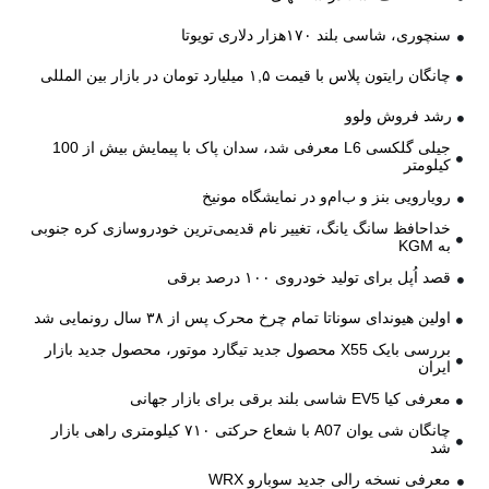
سنچوری، شاسی بلند ۱۷۰هزار دلاری تویوتا
چانگان رایتون پلاس با قیمت ۱,۵ میلیارد تومان در بازار بین المللی
رشد فروش ولوو
جیلی گلکسی L6 معرفی شد، سدان پاک با پیمایش بیش از 100
کیلومتر
رویارویی بنز و ب‌ام‌و در نمایشگاه مونیخ
خداحافظ سانگ یانگ، تغییر نام قدیمی‌ترین خودروسازی کره جنوبی
به KGM
قصد اُپل برای تولید خودروی ۱۰۰ درصد برقی
اولین هیوندای سوناتا تمام چرخ محرک پس از ۳۸ سال رونمایی شد
بررسی بایک X55 محصول جدید تیگارد موتور، محصول جدید بازار
ایران
معرفی کیا EV5 شاسی بلند برقی برای بازار جهانی
چانگان شی یوان A07 با شعاع حرکتی ۷۱۰ کیلومتری راهی بازار
شد
معرفی نسخه رالی جدید سوبارو WRX