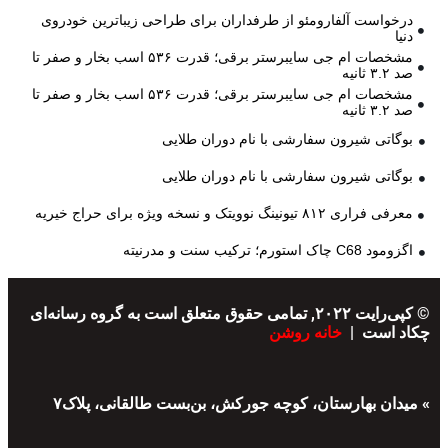
درخواست آلفارومئو از طرفداران برای طراحی زیباترین خودروی
دنیا
مشخصات ام جی سایبرستر برقی؛ قدرت ۵۳۶ اسب بخار و صفر تا
صد ۳.۲ ثانیه
مشخصات ام جی سایبرستر برقی؛ قدرت ۵۳۶ اسب بخار و صفر تا
صد ۳.۲ ثانیه
بوگاتی شیرون سفارشی با نام دوران طلایی
بوگاتی شیرون سفارشی با نام دوران طلایی
معرفی فراری ۸۱۲ تیونینگ نوویتک و نسخه ویژه برای حراج خیریه
اگزومود C68 چاک استورم؛ ترکیب سنت و مدرنیته
© کپی‌رایت ۲۰۲۲, تمامی حقوق متعلق است به گروه رسانه‌ای
چکاد است |
خانه روشن
» میدان بهارستان، کوچه جورکش، بن‌بست طالقانی، پلاک۷