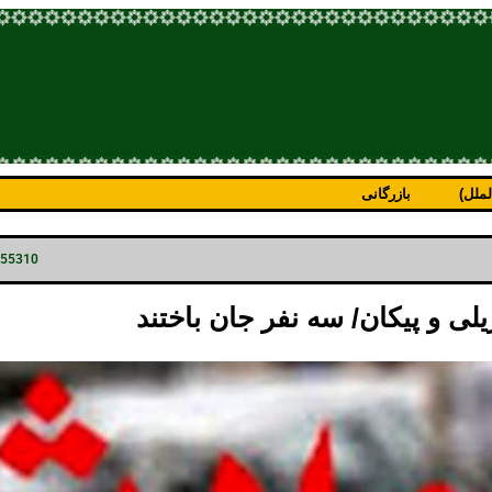
ملل)
بازرگانی
p=55310
لی و پیکان/ سه نفر جان باختند