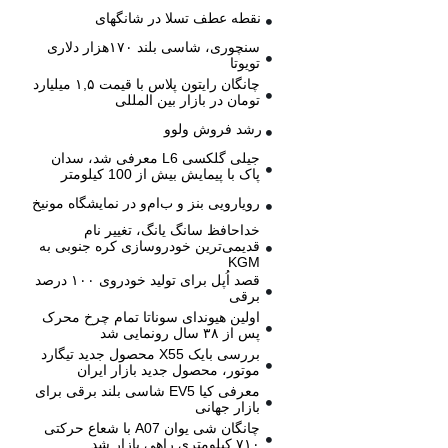
نقطه عطف تسلا در شانگهای
سنچوری، شاسی بلند ۱۷۰هزار دلاری
تویوتا
چانگان رایتون پلاس با قیمت ۱,۵ میلیارد
تومان در بازار بین المللی
رشد فروش ولوو
جیلی گلکسی L6 معرفی شد، سدان
پاک با پیمایش بیش از 100 کیلومتر
رویارویی بنز و ب‌ام‌و در نمایشگاه مونیخ
خداحافظ سانگ یانگ، تغییر نام
قدیمی‌ترین خودروسازی کره جنوبی به
KGM
قصد اُپل برای تولید خودروی ۱۰۰ درصد
برقی
اولین هیوندای سوناتا تمام چرخ محرک
پس از ۳۸ سال رونمایی شد
بررسی بایک X55 محصول جدید تیگارد
موتور، محصول جدید بازار ایران
معرفی کیا EV5 شاسی بلند برقی برای
بازار جهانی
چانگان شی یوان A07 با شعاع حرکتی
۷۱۰ کیلومتری راهی بازار شد