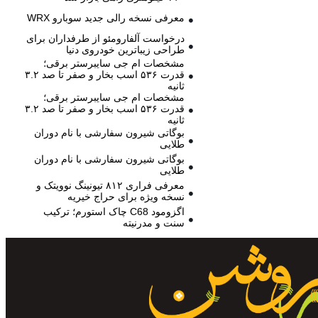
معرفی نسخه رالی جدید سوبارو WRX
درخواست آلفارومئو از طرفداران برای
طراحی زیباترین خودروی دنیا
مشخصات ام جی سایبرستر برقی؛
قدرت ۵۳۶ اسب بخار و صفر تا صد ۳.۲
ثانیه
مشخصات ام جی سایبرستر برقی؛
قدرت ۵۳۶ اسب بخار و صفر تا صد ۳.۲
ثانیه
بوگاتی شیرون سفارشی با نام دوران
طلایی
بوگاتی شیرون سفارشی با نام دوران
طلایی
معرفی فراری ۸۱۲ تیونینگ نوویتک و
نسخه ویژه برای حراج خیریه
اگزومود C68 چاک استورم؛ ترکیب
سنت و مدرنیته