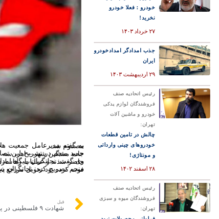
خودرو : فعلا خودرو
نخرید!
۲۷ خرداد ۱۴۰۳
جذب امدادگر امدادخودرو
ایران
۲۹ اردیبهشت ۱۴۰۳
رئیس اتحادیه صنف
فروشندگان لوازم یدکی
خودرو و ماشین آلات
تهران:
چالش در تامین قطعات
خودروهای چینی وارداتی
به گفته مدیرعامل جمعیت هلال‌احمر آذربایجان شرقی، در تصادف رخ به رخ تریلی با پیکان سه نفر فوت شدند و یک نفر دیگر هم مصدوم شد.
حمید منجم در تشریح این تصادف اظهار داشت: بنابر گزارش اولیه بر اثر بر
و مونتاژی!
وی گفت: نجاتگران پایگاه امداد و نجات نقدوز (شهدای ارسباران) جمعیت هلال احمر شهرستان اهر پس از اطلاع از این 
۲۸ اسفند ۱۴۰۲
منجم تصریح کرد: نجاتگران پس از تلاش، موفق به رهاسازی دو نفر از آنها شدند که یکی از آنها به بیمارستان منتقل شد و دیگری 
رئیس اتحادیه صنف
فروشندگان میوه و سبزی
قبل
تهران:
فراوانی محصولات نبود