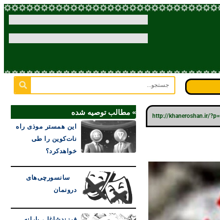
» مطالب توصیه شده
http://khaneroshan.ir/?
این همستر موذی راه
نات‌کوین را طی
خواهدکرد؟
سانسورچی‌های
درونمان
فرزندشاغل، یارانه