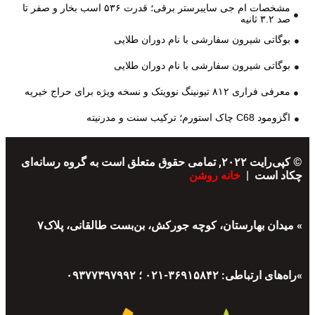
مشخصات ام جی سایبرستر برقی؛ قدرت ۵۳۶ اسب بخار و صفر تا
صد ۳.۲ ثانیه
بوگاتی شیرون سفارشی با نام دوران طلایی
بوگاتی شیرون سفارشی با نام دوران طلایی
معرفی فراری ۸۱۲ تیونینگ نوویتک و نسخه ویژه برای حراج خیریه
اگزومود C68 چاک استورم؛ ترکیب سنت و مدرنیته
© کپی‌رایت ۲۰۲۲, تمامی حقوق متعلق است به گروه رسانه‌ای
چکاد است |
خانه روشن
» میدان بهارستان، کوچه جورکش، بن‌بست طالقانی، پلاک۷
»راه‌های ارتباطی: ۳۶۹۱۵۸۴۲-۰۲۱ ؛ ۰۹۳۷۷۳۹۷۹۹۲