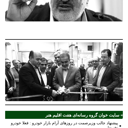
آر
خو
فع
خو
نخ
نخ
شع
صر
مل
آذ
ش
اف
ش
» سایت خوان گروه رسانه‌ای هفت اقلیم هنر
پیشنهاد جالب وزیرصمت در روزهای آرام بازار خودرو : فعلا خودرو
نخرید!