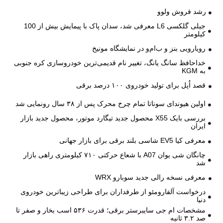
رشد فروش ولوو
جیلی گلکسی L6 معرفی شد، سدان پاک با پیمایش بیش از 100
کیلومتر
رویارویی بنز و ب‌ام‌و در نمایشگاه مونیخ
خداحافظ سانگ یانگ، تغییر نام قدیمی‌ترین خودروسازی کره جنوبی
به KGM
قصد اُپل برای تولید خودروی ۱۰۰ درصد برقی
اولین هیوندای سوناتا تمام چرخ محرک پس از ۳۸ سال رونمایی شد
بررسی بایک X55 محصول جدید تیگارد موتور، محصول جدید بازار
ایران
معرفی کیا EV5 شاسی بلند برقی برای بازار جهانی
چانگان شی یوان A07 با شعاع حرکتی ۷۱۰ کیلومتری راهی بازار
شد
معرفی نسخه رالی جدید سوبارو WRX
درخواست آلفارومئو از طرفداران برای طراحی زیباترین خودروی
دنیا
مشخصات ام جی سایبرستر برقی؛ قدرت ۵۳۶ اسب بخار و صفر تا
صد ۳.۲ ثانیه