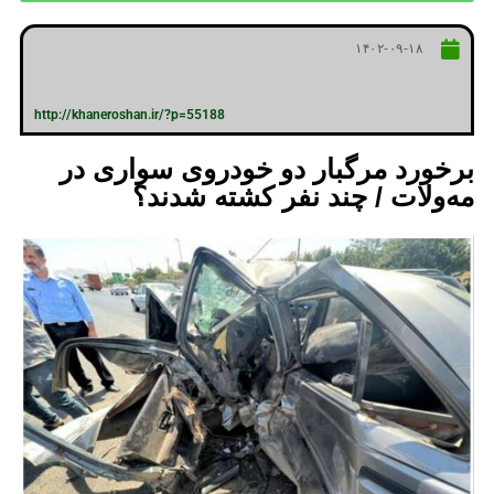
۱۴۰۲-۰۹-۱۸
http://khaneroshan.ir/?p=55188
برخورد مرگبار دو خودروی سواری در
مه‌ولات / چند نفر کشته شدند؟