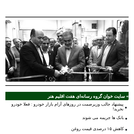
خو
نخ
نخ
شع
صر
مل
آذ
ش
اف
ش
» سایت خوان گروه رسانه‌ای هفت اقلیم هنر
پیشنهاد جالب وزیرصمت در روزهای آرام بازار خودرو : فعلا خودرو
نخرید!
بانک ها جریمه می شوند
کاهش ۱۵ درصدی قیمت روغن