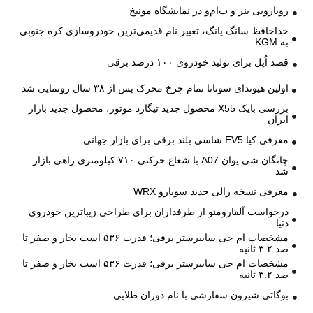
رویارویی بنز و ب‌ام‌و در نمایشگاه مونیخ
خداحافظ سانگ یانگ، تغییر نام قدیمی‌ترین خودروسازی کره جنوبی
به KGM
قصد اُپل برای تولید خودروی ۱۰۰ درصد برقی
اولین هیوندای سوناتا تمام چرخ محرک پس از ۳۸ سال رونمایی شد
بررسی بایک X55 محصول جدید تیگارد موتور، محصول جدید بازار
ایران
معرفی کیا EV5 شاسی بلند برقی برای بازار جهانی
چانگان شی یوان A07 با شعاع حرکتی ۷۱۰ کیلومتری راهی بازار
شد
معرفی نسخه رالی جدید سوبارو WRX
درخواست آلفارومئو از طرفداران برای طراحی زیباترین خودروی
دنیا
مشخصات ام جی سایبرستر برقی؛ قدرت ۵۳۶ اسب بخار و صفر تا
صد ۳.۲ ثانیه
مشخصات ام جی سایبرستر برقی؛ قدرت ۵۳۶ اسب بخار و صفر تا
صد ۳.۲ ثانیه
بوگاتی شیرون سفارشی با نام دوران طلایی