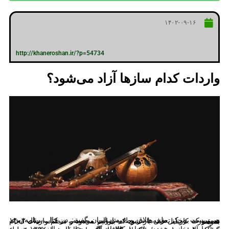
۱۴۰۲-۰۹-۱۶
http://khaneroshan.ir/?p=54734
واردات کدام سازها آزاد می‌شود؟
سرپرست مرکز ملی خلاق و فرش ایران گفت: در حال برنامه‌ریزی هستیم که برخی تعرفه‌ها مربوط به ادوات موسیقی در کتاب سال ۱۴۰۳ به صورت کارتابل فنی باز شود که بتوانیم محدود و منظم واردات انجام شود.