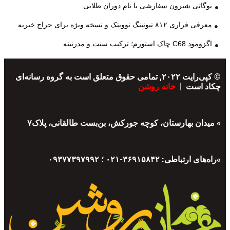
بوگاتی شیرون سفارشی با نام دوران طلایی
معرفی فراری ۸۱۲ تیونینگ نوویتک و نسخه ویژه برای حراج خیریه
اگزومود C68 چاک استورم؛ ترکیب سنت و مدرنیته
© کپی‌رایت ۲۰۲۲, تمامی حقوق متعلق است به گروه رسانه‌ای
چکاد است |
خانه روشن
» میدان بهارستان، کوچه جورکش، بن‌بست طالقانی، پلاک۷
»راه‌های ارتباطی: ۳۶۹۱۵۸۴۲-۰۲۱ ؛ ۰۹۳۷۷۳۹۷۹۹۲