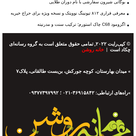
بوگاتی شیرون سفارشی با نام دوران طلایی
معرفی فراری ۸۱۲ تیونینگ نوویتک و نسخه ویژه برای حراج خیریه
اگزومود C68 چاک استورم؛ ترکیب سنت و مدرنیته
© کپی‌رایت ۲۰۲۲, تمامی حقوق متعلق است به گروه رسانه‌ای
چکاد است |
خانه روشن
» میدان بهارستان، کوچه جورکش، بن‌بست طالقانی، پلاک۷
»راه‌های ارتباطی: ۳۶۹۱۵۸۴۲-۰۲۱ ؛ ۰۹۳۷۷۳۹۷۹۹۲