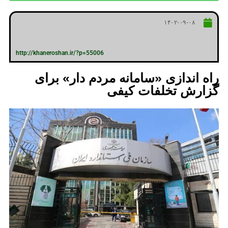
۱۴۰۲-۰۹-۰۸
http://khaneroshan.ir/?p=55006
راه اندازی «سامانه مردم دار‎» برای
گزارش تخلفات کیفی