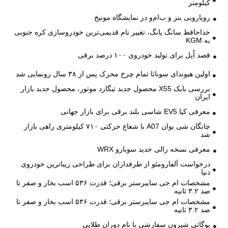
کیلومتر
رویارویی بنز و ب‌ام‌و در نمایشگاه مونیخ
خداحافظ سانگ یانگ، تغییر نام قدیمی‌ترین خودروسازی کره جنوبی
به KGM
قصد اُپل برای تولید خودروی ۱۰۰ درصد برقی
اولین هیوندای سوناتا تمام چرخ محرک پس از ۳۸ سال رونمایی شد
بررسی بایک X55 محصول جدید تیگارد موتور، محصول جدید بازار
ایران
معرفی کیا EV5 شاسی بلند برقی برای بازار جهانی
چانگان شی یوان A07 با شعاع حرکتی ۷۱۰ کیلومتری راهی بازار
شد
معرفی نسخه رالی جدید سوبارو WRX
درخواست آلفارومئو از طرفداران برای طراحی زیباترین خودروی
دنیا
مشخصات ام جی سایبرستر برقی؛ قدرت ۵۳۶ اسب بخار و صفر تا
صد ۳.۲ ثانیه
مشخصات ام جی سایبرستر برقی؛ قدرت ۵۳۶ اسب بخار و صفر تا
صد ۳.۲ ثانیه
بوگاتی شیرون سفارشی با نام دوران طلایی