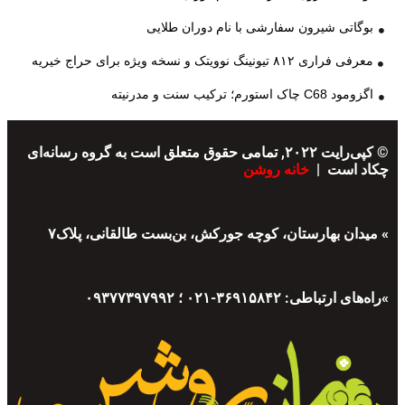
بوگاتی شیرون سفارشی با نام دوران طلایی
معرفی فراری ۸۱۲ تیونینگ نوویتک و نسخه ویژه برای حراج خیریه
اگزومود C68 چاک استورم؛ ترکیب سنت و مدرنیته
© کپی‌رایت ۲۰۲۲, تمامی حقوق متعلق است به گروه رسانه‌ای
چکاد است |
خانه روشن
» میدان بهارستان، کوچه جورکش، بن‌بست طالقانی، پلاک۷
»راه‌های ارتباطی: ۳۶۹۱۵۸۴۲-۰۲۱ ؛ ۰۹۳۷۷۳۹۷۹۹۲