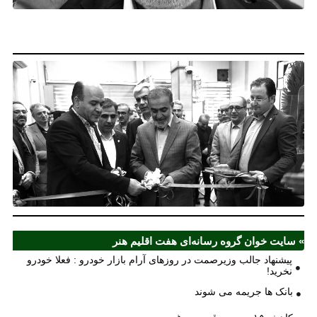
خو
نخ
نخ
شع
صر
مل
آذ
ش
اف
ش
» سایت خوان گروه رسانه‌ای هفت اقلیم هنر
پیشنهاد جالب وزیرصمت در روزهای آرام بازار خودرو : فعلا خودرو
نخرید!
بانک ها جریمه می شوند