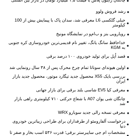
رشد فروش ولوو
جیلی گلکسی L6 معرفی شد، سدان پاک با پیمایش بیش از 100
کیلومتر
رویارویی بنز و ب‌ام‌و در نمایشگاه مونیخ
خداحافظ سانگ یانگ، تغییر نام قدیمی‌ترین خودروسازی کره جنوبی
به KGM
قصد اُپل برای تولید خودروی ۱۰۰ درصد برقی
اولین هیوندای سوناتا تمام چرخ محرک پس از ۳۸ سال رونمایی شد
بررسی بایک X55 محصول جدید تیگارد موتور، محصول جدید بازار
ایران
معرفی کیا EV5 شاسی بلند برقی برای بازار جهانی
چانگان شی یوان A07 با شعاع حرکتی ۷۱۰ کیلومتری راهی بازار
شد
معرفی نسخه رالی جدید سوبارو WRX
درخواست آلفارومئو از طرفداران برای طراحی زیباترین خودروی
دنیا
مشخصات ام جی سایبرستر برقی؛ قدرت ۵۳۶ اسب بخار و صفر تا