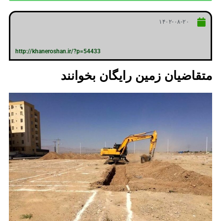
۱۴۰۲-۰۸-۲۰
http://khaneroshan.ir/?p=54433
متقاضیان زمین رایگان بخوانند