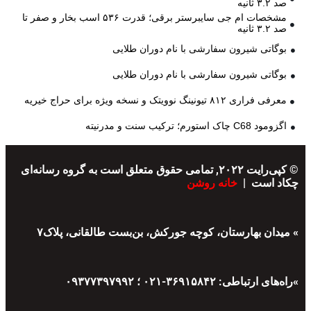
صد ۳.۲ ثانیه
مشخصات ام جی سایبرستر برقی؛ قدرت ۵۳۶ اسب بخار و صفر تا
صد ۳.۲ ثانیه
بوگاتی شیرون سفارشی با نام دوران طلایی
بوگاتی شیرون سفارشی با نام دوران طلایی
معرفی فراری ۸۱۲ تیونینگ نوویتک و نسخه ویژه برای حراج خیریه
اگزومود C68 چاک استورم؛ ترکیب سنت و مدرنیته
© کپی‌رایت ۲۰۲۲, تمامی حقوق متعلق است به گروه رسانه‌ای
چکاد است |
خانه روشن
» میدان بهارستان، کوچه جورکش، بن‌بست طالقانی، پلاک۷
»راه‌های ارتباطی: ۳۶۹۱۵۸۴۲-۰۲۱ ؛ ۰۹۳۷۷۳۹۷۹۹۲