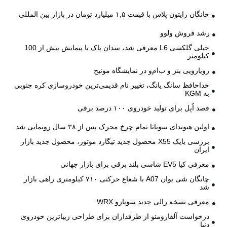
چانگان رایتون پلاس با قیمت ۱,۵ میلیارد تومان در بازار بین المللی
رشد فروش ولوو
جیلی گلکسی L6 معرفی شد، سدان پاک با پیمایش بیش از 100
کیلومتر
رویارویی بنز و ب‌ام‌و در نمایشگاه مونیخ
خداحافظ سانگ یانگ، تغییر نام قدیمی‌ترین خودروسازی کره جنوبی
به KGM
قصد اُپل برای تولید خودروی ۱۰۰ درصد برقی
اولین هیوندای سوناتا تمام چرخ محرک پس از ۳۸ سال رونمایی شد
بررسی بایک X55 محصول جدید تیگارد موتور، محصول جدید بازار
ایران
معرفی کیا EV5 شاسی بلند برقی برای بازار جهانی
چانگان شی یوان A07 با شعاع حرکتی ۷۱۰ کیلومتری راهی بازار
شد
معرفی نسخه رالی جدید سوبارو WRX
درخواست آلفارومئو از طرفداران برای طراحی زیباترین خودروی
دنیا