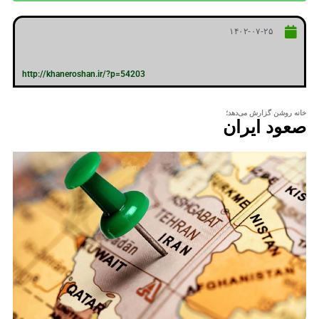
۱۴۰۲-۰۷-۲۵
http://khaneroshan.ir/?p=54203
خانه روشن گزارش می‌دهد؛
صعود ایران