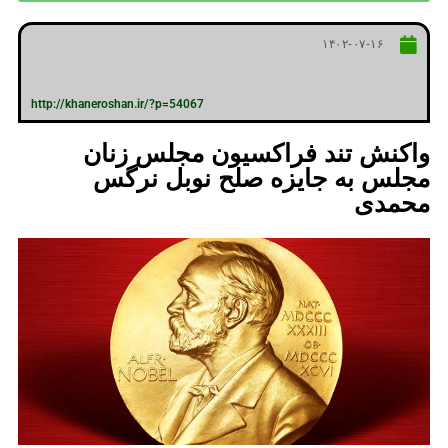
۱۴۰۲-۰۷-۱۶
http://khaneroshan.ir/?p=54067
واکنش تند فراکسیون مجلس زنان
مجلس به جایزه صلح نوبل نرگس
محمدی