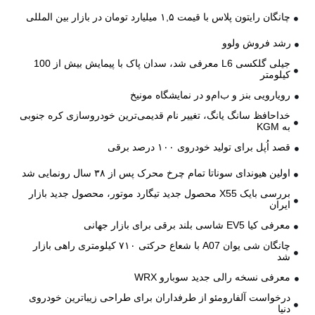
چانگان رایتون پلاس با قیمت ۱,۵ میلیارد تومان در بازار بین المللی
رشد فروش ولوو
جیلی گلکسی L6 معرفی شد، سدان پاک با پیمایش بیش از 100
کیلومتر
رویارویی بنز و ب‌ام‌و در نمایشگاه مونیخ
خداحافظ سانگ یانگ، تغییر نام قدیمی‌ترین خودروسازی کره جنوبی
به KGM
قصد اُپل برای تولید خودروی ۱۰۰ درصد برقی
اولین هیوندای سوناتا تمام چرخ محرک پس از ۳۸ سال رونمایی شد
بررسی بایک X55 محصول جدید تیگارد موتور، محصول جدید بازار
ایران
معرفی کیا EV5 شاسی بلند برقی برای بازار جهانی
چانگان شی یوان A07 با شعاع حرکتی ۷۱۰ کیلومتری راهی بازار
شد
معرفی نسخه رالی جدید سوبارو WRX
درخواست آلفارومئو از طرفداران برای طراحی زیباترین خودروی
دنیا