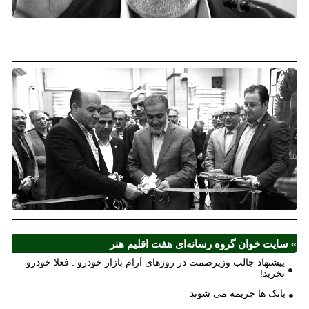
فع
خو
نخ
نخ
شع
صر
مل
آذ
ش
اف
ش
» سایت خوان گروه رسانه‌ای هفت اقلیم هنر
پیشنهاد جالب وزیرصمت در روزهای آرام بازار خودرو : فعلا خودرو
نخرید!
بانک ها جریمه می شوند