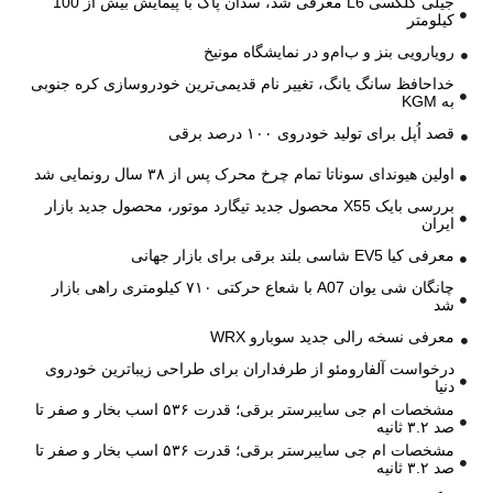
جیلی گلکسی L6 معرفی شد، سدان پاک با پیمایش بیش از 100
کیلومتر
رویارویی بنز و ب‌ام‌و در نمایشگاه مونیخ
خداحافظ سانگ یانگ، تغییر نام قدیمی‌ترین خودروسازی کره جنوبی
به KGM
قصد اُپل برای تولید خودروی ۱۰۰ درصد برقی
اولین هیوندای سوناتا تمام چرخ محرک پس از ۳۸ سال رونمایی شد
بررسی بایک X55 محصول جدید تیگارد موتور، محصول جدید بازار
ایران
معرفی کیا EV5 شاسی بلند برقی برای بازار جهانی
چانگان شی یوان A07 با شعاع حرکتی ۷۱۰ کیلومتری راهی بازار
شد
معرفی نسخه رالی جدید سوبارو WRX
درخواست آلفارومئو از طرفداران برای طراحی زیباترین خودروی
دنیا
مشخصات ام جی سایبرستر برقی؛ قدرت ۵۳۶ اسب بخار و صفر تا
صد ۳.۲ ثانیه
مشخصات ام جی سایبرستر برقی؛ قدرت ۵۳۶ اسب بخار و صفر تا
صد ۳.۲ ثانیه