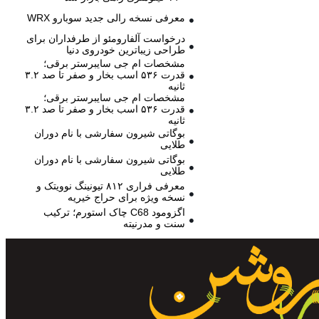
معرفی نسخه رالی جدید سوبارو WRX
درخواست آلفارومئو از طرفداران برای
طراحی زیباترین خودروی دنیا
مشخصات ام جی سایبرستر برقی؛
قدرت ۵۳۶ اسب بخار و صفر تا صد ۳.۲
ثانیه
مشخصات ام جی سایبرستر برقی؛
قدرت ۵۳۶ اسب بخار و صفر تا صد ۳.۲
ثانیه
بوگاتی شیرون سفارشی با نام دوران
طلایی
بوگاتی شیرون سفارشی با نام دوران
طلایی
معرفی فراری ۸۱۲ تیونینگ نوویتک و
نسخه ویژه برای حراج خیریه
اگزومود C68 چاک استورم؛ ترکیب
سنت و مدرنیته