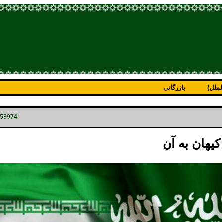
ملل)
بازرگانی
p=53974
یهان به آن