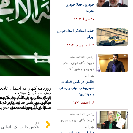
خودرو : فعلا خودرو
نخرید!
۲۷ خرداد ۱۴۰۳
جذب امدادگر امدادخودرو
ایران
۲۹ اردیبهشت ۱۴۰۳
رئیس اتحادیه صنف
فروشندگان لوازم یدکی
خودرو و ماشین آلات
تهران:
چالش در تامین قطعات
روزنامه کیهان به احتمال عاد
خودروهای چینی وارداتی
روزنامه کیهان نوشت:
و مونتاژی!
عادی‌سازی روابط با رژیم صهیونیستی حتماً با واکنش شدید مواجه می‌شود. علاوه‌بر آن وجود سازمان‌های انقلابی در سطح منطقه و امکان سریع شک
۲۸ اسفند ۱۴۰۲
به این هم باید اضافه کرد که در کشورهای منطقه مثلاً در عراق، گروه‌های شناخته‌ای هستند که می‌توانند گروه‌های مقاومت
بنابراین اگر دولت سعودی و دولت‌های مشابه درصدد دستیابی به امنیت پایدار هستند، این امنیت از طریق برادری میان آنها و ملت‌های مسلمان و جریانات مقاومت به‌دست می‌آید نه از طریق اتصال و ارتباط با دشمنان اسلام و مسلمین که ناتوانی و رو به زوال بودن آنان به اثبات رسیده است.
رئیس اتحادیه صنف
فروشندگان میوه و سبزی
قبل
عکس جالب یک نانوایی در
تهران:
فراوانی محصولات نبود