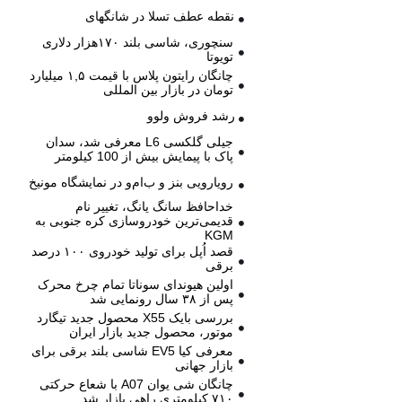
نقطه عطف تسلا در شانگهای
سنچوری، شاسی بلند ۱۷۰هزار دلاری
تویوتا
چانگان رایتون پلاس با قیمت ۱,۵ میلیارد
تومان در بازار بین المللی
رشد فروش ولوو
جیلی گلکسی L6 معرفی شد، سدان
پاک با پیمایش بیش از 100 کیلومتر
رویارویی بنز و ب‌ام‌و در نمایشگاه مونیخ
خداحافظ سانگ یانگ، تغییر نام
قدیمی‌ترین خودروسازی کره جنوبی به
KGM
قصد اُپل برای تولید خودروی ۱۰۰ درصد
برقی
اولین هیوندای سوناتا تمام چرخ محرک
پس از ۳۸ سال رونمایی شد
بررسی بایک X55 محصول جدید تیگارد
موتور، محصول جدید بازار ایران
معرفی کیا EV5 شاسی بلند برقی برای
بازار جهانی
چانگان شی یوان A07 با شعاع حرکتی
۷۱۰ کیلومتری راهی بازار شد