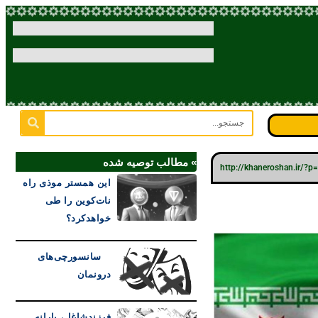
» مطالب توصیه شده
http://khaneroshan.ir/?
این همستر موذی راه
نات‌کوین را طی
خواهدکرد؟
سانسورچی‌های
درونمان
فرزندشاغل، یارانه