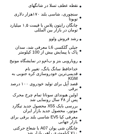
نقطه عطف تسلا در شانگهای
سنچوری، شاسی بلند ۱۷۰هزار دلاری
تویوتا
چانگان رایتون پلاس با قیمت ۱,۵ میلیارد
تومان در بازار بین المللی
رشد فروش ولوو
جیلی گلکسی L6 معرفی شد، سدان
پاک با پیمایش بیش از 100 کیلومتر
رویارویی بنز و ب‌ام‌و در نمایشگاه مونیخ
خداحافظ سانگ یانگ، تغییر نام
قدیمی‌ترین خودروسازی کره جنوبی به
KGM
قصد اُپل برای تولید خودروی ۱۰۰ درصد
برقی
اولین هیوندای سوناتا تمام چرخ محرک
پس از ۳۸ سال رونمایی شد
بررسی بایک X55 محصول جدید تیگارد
موتور، محصول جدید بازار ایران
معرفی کیا EV5 شاسی بلند برقی برای
بازار جهانی
چانگان شی یوان A07 با شعاع حرکتی
۷۱۰ کیلومتری راهی بازار شد