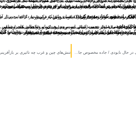
شکر را به صورت فله عرضه کند. اما در مجموع شکر در بازار به صورت بسته‌بندی هم وجود دارد که طبیعی است قیمت متفاوتی نسبت به شکر باز دارد.
ام را به صورت باز ممنوع کرد
 بهداشت برای فروش باز ندارد. مثلا فروش کشک به صورت باز خیلی خطرناک است و اغلب فروش باز کالاهایی مثل آن را وزارت بهداشت اعلام می‌کند که به فرض ازاین تاریخ دیگر واحدهای خوار و بار فروشی اجازه فروش باز را ندارند.
دلانه باشد
تلفی روبه رو بوده است. چه در زمان جنگ تحمیلی چه در دوره کرونا در صف اول خدمت‌رسانی به مردم بوده‌ایم و خواهشی که داریم این است که در بخش مالیات، دولت کمک کننده باشد تا عادلانه بحث اخذ مالیات از صنف اعمال شود و خد
 هستند، هیچ وقت دچار تخلف و گران فروشی نمی‌شوند چون پیوسته ارتباط مستمری با مردم دارند. مثلا سوپرمارکتی که در محل پیوسته با مردم آن منطقه در ارتباط است هیچ وقت با تخلف سعی نمی‌کند که مشتریان خود را از دست بدهد. اگر تخلفی در این صنف دیده شده است، معمولا از طرف واحدهایی است که پروانه کسب ندارند و اغلب اگر گران فروشی در این واحدها دیده شود توسط اداره تعزیرات پیگیری می‌شود.
جامعه صنف لوازم خانگی در حال نابودی / جاده مخصوص جای امین حضور