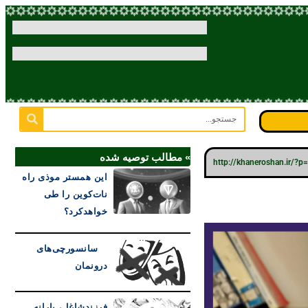
» مطالب توصیه شده
http://khaneroshan.ir/?
این همستر موذی راه
نات‌کوین را طی
خواهدکرد؟
سانسورچی‌های
درونمان
فرزندشاغل، یارانه