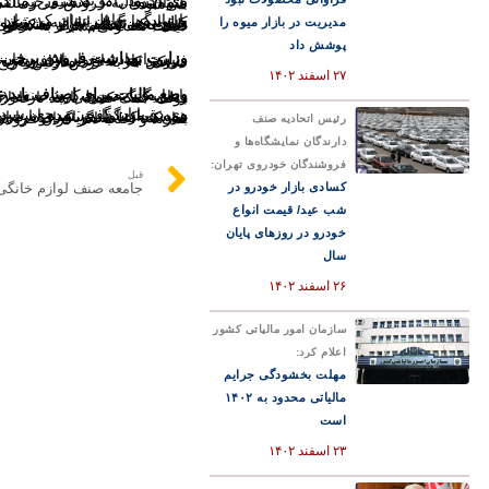
وی افزود: اما به مرور زمان و بحث بهداشت فروش کالاها، یک سری از اقلام ملزم شدند که به صورت بسته‌بندی فروخته شوند. به عنوان مثال در گذشته حتی کره هم به صورت باز فروخته می‌شد ولی به دلیل مسائل بهداشتی یکسری از اقلام را ترجیحا به صورت بسته‌بندی به فروش می‌رسانند. در زمانیکه محصولی وارد پروسه بسته‌بندی می‌شود، طبیعتا یک هزینه‌ای بابت آن بر فروش کالا اضافه می‌شود.
مدیریت در بازار میوه را
پاشابیگی خاطرنشان کرد: از طرفی یک سری از اقلام فروش در خواربار فروشی‌ها مثل برنج ایرانی که خرید یک کیسه از آن برای خانواده‌ها گران تمام می‌شود، معمولا افراد به اندازه نیازشان و در حد توان خرید انجام می‌دهند، چون به فرض خرید یک کیسه ۱۰ کیلویی برنج ایرانی به ۱ میلیون تومان هم می‌رسد. بنابراین درباره خرید برنج به صورت باز مشکلی وجود ندارد، در مورد شکر هم آن چیزی که تنظیم بازار مشخص می‌کند به صورت فله به واحدهای خوارو بار فروشی توزیع می‌شود و مغازه داران هم موظف هستند به دلیل بحث تنظیم بازار 
پوشش داد
وزارت بهداشت فروش برخی اقل
رئیس اتحادیه خواربارفروشان تهران در ادامه گفت: برخی از اقلام همان طور که ذکر شده دارای مجوز از طرف وزارت
۲۷ اسفند ۱۴۰۲
وضع مالیات برای اصناف باید عا
پاشابیگی تصریح کرد: صنف خواربارفروشی صنف زحمت کشی است و در هر زمانی با چالش‌های مخ
وی در پایان گفت: مرجع رسیدگی به شکایات اداره تعزیرات است که زیر مجموعه ما به حساب نمی‌آید. کالاهای صنف خواربار فروشی همه قیمت‌گذاری شده است و واحدهای صنفی که دارای پروانه کسب
رئیس اتحادیه صنف
دارندگان نمایشگاه‌ها و
فروشندگان خودروی تهران:
قبل
کسادی بازار خودرو در
شب عید/ قیمت انواع
خودرو در روزهای پایان
سال
۲۶ اسفند ۱۴۰۲
سازمان امور مالیاتی کشور
اعلام کرد:
مهلت بخشودگی جرایم
مالیاتی محدود به ۱۴۰۲
است
۲۳ اسفند ۱۴۰۲