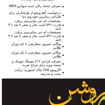
معرفی نسخه رالی جدید سوبارو WRX
درخواست آلفارومئو از طرفداران برای
طراحی زیباترین خودروی دنیا
مشخصات ام جی سایبرستر برقی؛
قدرت ۵۳۶ اسب بخار و صفر تا صد ۳.۲
ثانیه
مشخصات ام جی سایبرستر برقی؛
قدرت ۵۳۶ اسب بخار و صفر تا صد ۳.۲
ثانیه
بوگاتی شیرون سفارشی با نام دوران
طلایی
بوگاتی شیرون سفارشی با نام دوران
طلایی
معرفی فراری ۸۱۲ تیونینگ نوویتک و
نسخه ویژه برای حراج خیریه
اگزومود C68 چاک استورم؛ ترکیب
سنت و مدرنیته