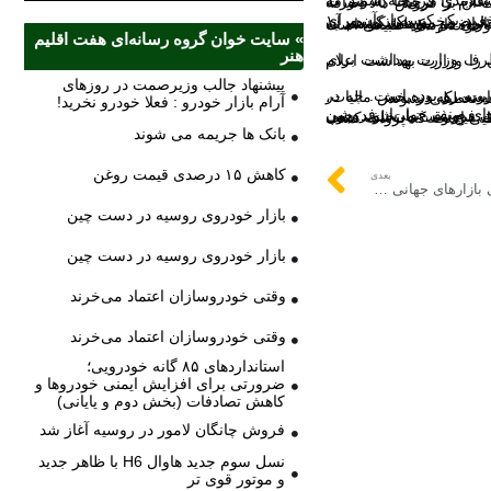
» سایت خوان گروه رسانه‌ای هفت اقلیم
هنر
پیشنهاد جالب وزیرصمت در روزهای
ایی نکرده واحدهای صنفی مجبور به تعطیلی نشوند.
آرام بازار خودرو : فعلا خودرو نخرید!
بانک ها جریمه می شوند
کاهش ۱۵ درصدی قیمت روغن
بعدی
تنش‌های چین و غرب چه تاثیری بر بازآفرینی بازارهای جهانی دارد؟
بازار خودروی روسیه در دست چین
بازار خودروی روسیه در دست چین
وقتی خودروسازان اعتماد می‌خرند
وقتی خودروسازان اعتماد می‌خرند
استانداردهای ۸۵ گانه خودرویی؛
ضرورتی برای افزایش ایمنی خودروها و
کاهش تصادفات (بخش دوم و پایانی)
فروش چانگان لامور در روسیه آغاز شد
نسل سوم جدید هاوال H6 با ظاهر جدید
و موتور قوی تر