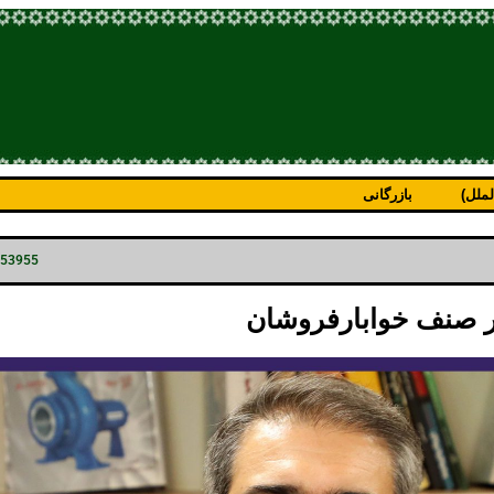
ملل)
بازرگانی
p=53955
 صنف خوابارفروشان