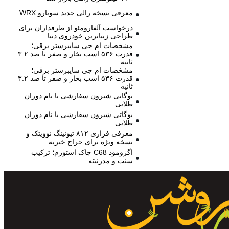
معرفی نسخه رالی جدید سوبارو WRX
درخواست آلفارومئو از طرفداران برای
طراحی زیباترین خودروی دنیا
مشخصات ام جی سایبرستر برقی؛
قدرت ۵۳۶ اسب بخار و صفر تا صد ۳.۲
ثانیه
مشخصات ام جی سایبرستر برقی؛
قدرت ۵۳۶ اسب بخار و صفر تا صد ۳.۲
ثانیه
بوگاتی شیرون سفارشی با نام دوران
طلایی
بوگاتی شیرون سفارشی با نام دوران
طلایی
معرفی فراری ۸۱۲ تیونینگ نوویتک و
نسخه ویژه برای حراج خیریه
اگزومود C68 چاک استورم؛ ترکیب
سنت و مدرنیته