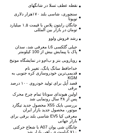
نقطه عطف تسلا در شانگهای
سنچوری، شاسی بلند ۱۷۰هزار دلاری
تویوتا
چانگان رایتون پلاس با قیمت ۱,۵ میلیارد
تومان در بازار بین المللی
رشد فروش ولوو
جیلی گلکسی L6 معرفی شد، سدان
پاک با پیمایش بیش از 100 کیلومتر
رویارویی بنز و ب‌ام‌و در نمایشگاه مونیخ
خداحافظ سانگ یانگ، تغییر نام
قدیمی‌ترین خودروسازی کره جنوبی به
KGM
قصد اُپل برای تولید خودروی ۱۰۰ درصد
برقی
اولین هیوندای سوناتا تمام چرخ محرک
پس از ۳۸ سال رونمایی شد
بررسی بایک X55 محصول جدید تیگارد
موتور، محصول جدید بازار ایران
معرفی کیا EV5 شاسی بلند برقی برای
بازار جهانی
چانگان شی یوان A07 با شعاع حرکتی
۷۱۰ کیلومتری راهی بازار شد