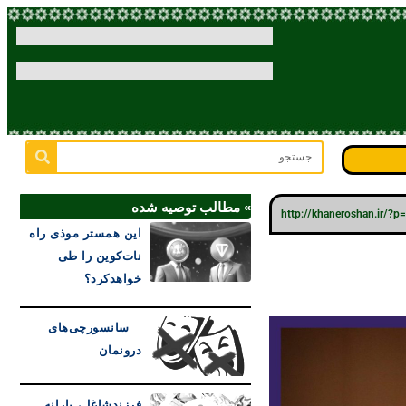
» مطالب توصیه شده
http://khaneroshan.ir/?
این همستر موذی راه
نات‌کوین را طی
خواهدکرد؟
سانسورچی‌های
درونمان
فرزندشاغل، یارانه