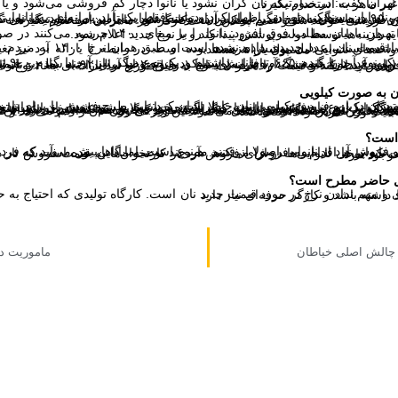
شود و یا دچار گران فروشی خواهد شد و حتی ممکن است کارگر غیر ماهر به استخدام بگیرد.
ط ۵ درصد است و ۹۵ درصد هزینه‌های دیگر با بازار آزاد توسط نانوایی تامین می‌شود. ما نمی‌توانیم توقع داشته باشیم که نانوایی‌ها نان را گران نکنند چون هزینه‌هایشان با نرخ قدیم پوشش دهی نمی‌شود. بنابراین در صورتیکه نان گران نشود یا نانوا دچار کم فروشی می‌شود و یا دچار گران فروشی خواهد شد و حتی ممکن است کارگر غیر ماهر به استخدام بگیرد.
 مبنای ۱۴۰۰ جریمه می‌کنند در صورتیکه نرخ جدیدی را برای سال جاری اعلام نکرده‌اند. یا باید هزینه‌ها توسط دولت پوشش پیدا کند و یا نرخ جدید اعلام شود.
یمتی مشاهده شده است به دلیل پوشش هزینه‌ها بوده است. در رابطه با یارانه آرد نیز تغییری در مقدار ظرفیت آن مشاهده نشده است و همچنان واحدهای نانوایی مشمول یارانه هستند.
ارانه‌ای به ۲ نوع، نانوایی‌ها آزاد بودند برای هر کدام که می‌خواهند درخواست دهند.
 به صورت کیلویی
نان سنگک را نرم می‌خواهند و برخی دیگر برشته ترجیح می‌دهند. شاید در مور د فروش نان در مورد نان‌های دیگر بتوان این طرح را اجرا کرد اما در مورد سنگک این اتفاق نمی‌افتد. مورد دیگری هم که وجود دارد این است که با فروش کیلویی نان، کیفیت طبخ کم می‌شود. مثلا وقتی نان برشته در خواست می‌شود این ویژگی وزن نان را کم می‌کند و طبیعی است که نانوا ترجیح بدهد نان را نرم‌تر طبخ کند تا قابلیت وزن کردن را داشته باشد.
 است؟
ر ازای فروش آرد در کارتخوان‌ها به قیمت فروش نان می‌زنند و این قطعا تخلف است و در هر صنفی هم تخلف وجود دارد.
ال حاضر مطرح است؟
ی که احتیاج به حدود پنج کارگر داشته باشد و نوع کار به مهارت دستی ربط داشته باشد و کارگر حرفه‌ای نیاز دارد
، چالش اصلی خیاطان
ماموریت د