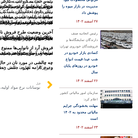
رئیس اتحادیه نانوایان سنگکی تهران گفت: در صورتیکه نان گران نشود یا نانوا دچار کم فروشی می‌
مدیریت در بازار میوه را
محمد سلیمانی، رئیس اتحادیه نانوایان سنگکی تهران اظهار کرد: دولت فقط یک آرد یارانه‌ای به نانوایی‌ها می‌دهد که تاثیر آن بر نرخ‌گذاری فق
رئیس اتحادیه نانوایان سنگکی تهران با بیان مطلب فوق افزود: نانوا را بر
پوشش داد
سلیمانی ادامه داد: در رابطه با قیمت نان، عدد جدیدی داده نشده است و طبق همان نرخ ۱۴۰۰ به مردم عرضه می‌شود. اگر برخی مواقع افزایش ق
۲۷ اسفند ۱۴۰۲
وی افزود: ما در زمانی فقط یک نوع آرد با گندم ۶۶۵ تومانی داشتیم و یک نوع دیگر نیز آرد با گندم ۹۰۰ تومانی داشتیم که نرخ آزاد محسوب می‌شد، از سال ۱۳۹۲ به بعد چون قیمت گندم افزایش پیدا کرد و خصوصا در این چند سال به قیمت بالاتری رسید، آرد نوع ۲ که به آرد آزاد معروف بود هم وارد آرد یارانه‌ای شد. آرد یارانه‌ای نوع ۱ و نوع ۲ از سال ۹۲ به بعد در نانوایی‌ها باب شد. دولت به هر دلیلی می‌خواست قیمت آرد افزایش پیدا نکند و قیمت را تغییر نداد اما به دلیل توزیع آرد ی
آخرین وضعیت طرح فروش نان
رئیس اتحادیه صنف
رئیس اتحادیه نانوایان سنگکی تهران درباره فروش کیلویی نان خاطرنشان کرد: این طرح فروش را برای نان‌هایی مثل سنگک، نمی‌توان به کار برد به این دلیل که نان سنگک یک نوع نان دستوری است. مثلا اگر درخواست برشته شدن نان را داشته باشید در صورتیکه کیلویی به فروش برسد، شاطر نانوا نمی‌تواند این درخواست را اجرا کند. با توجه به سلایق مختلف درخواست‌های متفاوتی در مورد فروش سنگک وجود دارد، برخی 
دارندگان نمایشگاه‌ها و
فروشندگان خودروی تهران:
فروش آرد از نانوایی‌ها ممنوع
کسادی بازار خودرو در
سلیمانی در پاسخ گفت: خرید و فروش آرد از نانوایی اصولا از قدیم ممنوع است. اما گاها پیش می‌آید که فردی برای طبخ به فرض حلوا در حجم کم آرد بخواهد و برخی نانوایی‌ها اقدام به فروش می‌کنند. هر چند توصیه ما این بوده است که در همین حجم کم هم فروخته نشود. این طورعنوان شده است که برخی نانوایی‌ها د
شب عید/ قیمت انواع
چه چالشی در مورد نان در ح
خودرو در روزهای پایان
وی در ادامه افزود: چالش جدی و مهم ندادن نرخ در مورد قیمت جدید نان است. کارگاه تولید
سال
۲۶ اسفند ۱۴۰۲
قبل
نوسانات نرخ مواد اولیه
سازمان امور مالیاتی کشور
اعلام کرد:
مهلت بخشودگی جرایم
مالیاتی محدود به ۱۴۰۲
است
۲۳ اسفند ۱۴۰۲