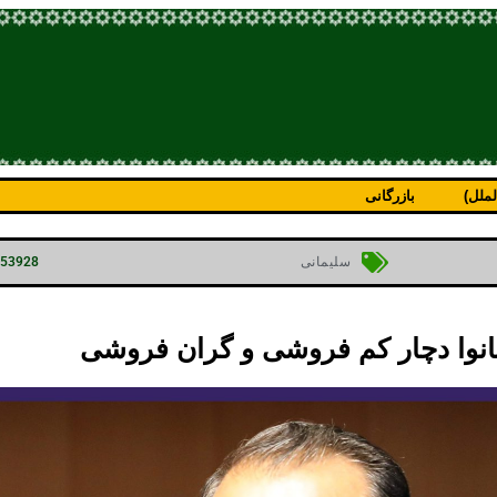
ملل)
بازرگانی
p=53928
سلیمانی
نانوا دچار کم فروشی و گران فروشی