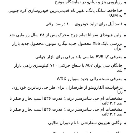
رویارویی بنز و ب‌ام‌و در نمایشگاه مونیخ
خداحافظ سانگ یانگ، تغییر نام قدیمی‌ترین خودروسازی کره جنوبی
به KGM
قصد اُپل برای تولید خودروی ۱۰۰ درصد برقی
اولین هیوندای سوناتا تمام چرخ محرک پس از ۳۸ سال رونمایی شد
بررسی بایک X55 محصول جدید تیگارد موتور، محصول جدید بازار
ایران
معرفی کیا EV5 شاسی بلند برقی برای بازار جهانی
چانگان شی یوان A07 با شعاع حرکتی ۷۱۰ کیلومتری راهی بازار
شد
معرفی نسخه رالی جدید سوبارو WRX
درخواست آلفارومئو از طرفداران برای طراحی زیباترین خودروی
دنیا
مشخصات ام جی سایبرستر برقی؛ قدرت ۵۳۶ اسب بخار و صفر تا
صد ۳.۲ ثانیه
مشخصات ام جی سایبرستر برقی؛ قدرت ۵۳۶ اسب بخار و صفر تا
صد ۳.۲ ثانیه
بوگاتی شیرون سفارشی با نام دوران طلایی