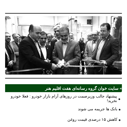
نخ
نخ
شع
صر
مل
آذ
ش
اف
ش
» سایت خوان گروه رسانه‌ای هفت اقلیم هنر
پیشنهاد جالب وزیرصمت در روزهای آرام بازار خودرو : فعلا خودرو
نخرید!
بانک ها جریمه می شوند
کاهش ۱۵ درصدی قیمت روغن