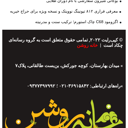
بوگاتی شیرون سفارشی با نام دوران طلایی
معرفی فراری ۸۱۲ تیونینگ نوویتک و نسخه ویژه برای حراج خیریه
اگزومود C68 چاک استورم؛ ترکیب سنت و مدرنیته
© کپی‌رایت ۲۰۲۲, تمامی حقوق متعلق است به گروه رسانه‌ای
چکاد است |
خانه روشن
» میدان بهارستان، کوچه جورکش، بن‌بست طالقانی، پلاک۷
»راه‌های ارتباطی: ۳۶۹۱۵۸۴۲-۰۲۱ ؛ ۰۹۳۷۷۳۹۷۹۹۲