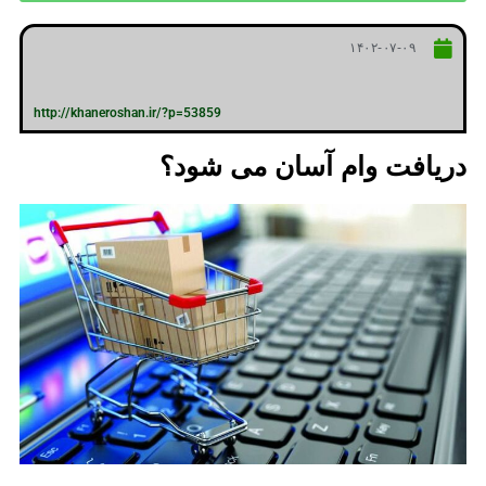
۱۴۰۲-۰۷-۰۹
http://khaneroshan.ir/?p=53859
دریافت وام آسان می شود؟