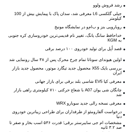
رشد فروش ولوو
جیلی گلکسی L6 معرفی شد، سدان پاک با پیمایش بیش از 100
کیلومتر
رویارویی بنز و ب‌ام‌و در نمایشگاه مونیخ
خداحافظ سانگ یانگ، تغییر نام قدیمی‌ترین خودروسازی کره جنوبی
به KGM
قصد اُپل برای تولید خودروی ۱۰۰ درصد برقی
اولین هیوندای سوناتا تمام چرخ محرک پس از ۳۸ سال رونمایی شد
بررسی بایک X55 محصول جدید تیگارد موتور، محصول جدید بازار
ایران
معرفی کیا EV5 شاسی بلند برقی برای بازار جهانی
چانگان شی یوان A07 با شعاع حرکتی ۷۱۰ کیلومتری راهی بازار
شد
معرفی نسخه رالی جدید سوبارو WRX
درخواست آلفارومئو از طرفداران برای طراحی زیباترین خودروی
دنیا
مشخصات ام جی سایبرستر برقی؛ قدرت ۵۳۶ اسب بخار و صفر تا
صد ۳.۲ ثانیه