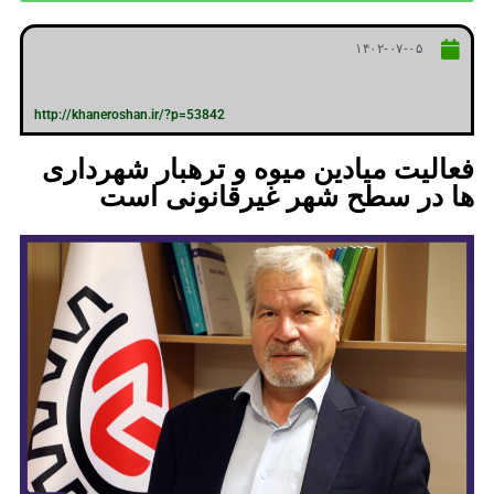
۱۴۰۲-۰۷-۰۵
http://khaneroshan.ir/?p=53842
فعالیت میادین میوه و تره‎بار شهرداری
ها در سطح شهر غیرقانونی است