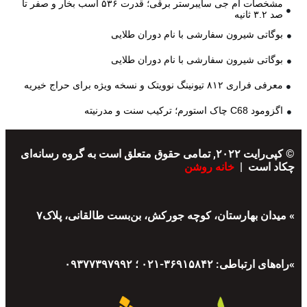
مشخصات ام جی سایبرستر برقی؛ قدرت ۵۳۶ اسب بخار و صفر تا
صد ۳.۲ ثانیه
بوگاتی شیرون سفارشی با نام دوران طلایی
بوگاتی شیرون سفارشی با نام دوران طلایی
معرفی فراری ۸۱۲ تیونینگ نوویتک و نسخه ویژه برای حراج خیریه
اگزومود C68 چاک استورم؛ ترکیب سنت و مدرنیته
© کپی‌رایت ۲۰۲۲, تمامی حقوق متعلق است به گروه رسانه‌ای
چکاد است |
خانه روشن
» میدان بهارستان، کوچه جورکش، بن‌بست طالقانی، پلاک۷
»راه‌های ارتباطی: ۳۶۹۱۵۸۴۲-۰۲۱ ؛ ۰۹۳۷۷۳۹۷۹۹۲