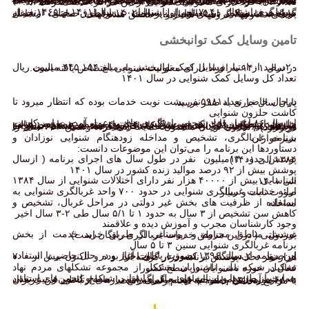
مراکز پشتیبانی شغلی که با هدف تسهیل شرایط دستیابی به شغل پایدار توانخواهان کم شنوا و ناشنوا و به عنوان مؤسسه مجری در برقراری ارتباط با کارفرما و نظارت بر روند بکارگیری توانخواهان اقدام می‌کند. یکی از برنامه های دفتر مراکز توانبخشی روزانه و توانپزشکی بهزیستی کشوربا هدف استفاده از حداقل توان افراد کو شنوا و ناشنوا جهت ایجاد شغل شایسته وایجاد انگیزه و ارتقاء کیفیت زندگی این افراد می باشد.این مراکز با استخدام افرادی تحت عنوان مربی شغلی (J.C) مبادرت به ایجاد اشتغال برای توانخواهان می نماید. طی سال ۱۴۰۱ تعداد ۳۳۲ فرد دارای معلولیت شنوایی از این مراکز خدمت گرفته اند.
تسهیلگری اشتغال ۷۰۴۰ نفر از ناشنوایان در سال ۱۴۰۱ و ۱۴۶۵نفر از گروه هدف مذکور در ۵ ماهه اول سال ۱۴۰۲ از طرق مختلف از جمله پرداخت تسهیلات اشـتغالزایی، پرداخت مشوقهای حمایتی، مشاغل خانگی، تعاونیها، گروههای همیار و… محقق شده است.
تامین وسایل کمک توانبخشی
۲۰درصد از اعتبار وسایل کمک توانبخشی به مبلغ ۴۴۵.۱۵۴ میلیون ریال در سال ۱۴۰۱ به افراد دارای معلولیت شنوایی اختصاص یافته است.
تعداد کل وسایل کمک شنوایی در سال ۱۴۰۱
درحال حاضر تعداد۵۹۸۱نفر پشت نوبت خدمات بوده که انتظار میرود تا پایان سال جاری به صفر برسد.
کاشت حلزون شنوایی
از سال ۸۶ اعتبار قابل توجهی با پیگیری های به عمل آمده به امر کاشت حلزون اختصاص یافت که جهت کاشت حلزون و تعمیر و تعویض هزینه می‌شود. تعداد ۲۵۰۰ نفر در سال ۱۴۰۱ توانستند از مساعدت مالی سازمان و توانبخشی بعد از عمل کاشت بهره مند شوند.هم چنین در راستای هم افزایی در ارائه خدمات به افراد نیازمند به کاشت ، (سرانه هر کودک ۶میلیون تومان مشمول حمایت می گردد وسنین ۴تا۶ سال را دربردارد)
برنامه غربالگری، تشخیص و مداخله زودهنگام شنوایی نوزادان و شیرخواران
دستاوردها این برنامه را می‌توان این موضوعات دانست:
پوشش حدود ۱۴میلیون نفر در طول سال های اجرای برنامه ( ازسال ۱۳۸۴ الی ۱۴۰۱)
پوشش بیش از ۹۲ درصد موالید زنده کشور در سال ۱۴۰۱
شناسایی بیش از ۴۰۰۰۰ هزار نفر دارای اختلالات شنوایی از سال ۱۳۸۴ الی ۱۴۰۱
ارائه خدمات غربالگری شنوایی در حدود ۷۰۰ واحد غربالگری شنوایی به صورت ثابت و سیار
استفاده از ظرفیت های بخش غیر دولتی در مراحل غربال، تشخیص و مداخله
کاهش سن تشخیص از ۳ سال به حدود ۱ تا ۵/۱ سال طی ۲-۳ سال اخیر
وجود کارشناسان مجرب و آموزش دیده و علاقمند
پوشش مناطق محروم و روستایی از طریق خرید خدمت از بخش غیردولتی ( در این مناطق خدمات غربالگری رایگان است)
برنامه غربالگری شنوایی سنین ۳ تا ۵ سال
این برنامه از سال ۱۳۹۶ بصورت پایلوت آغاز و در حال حاضر با استفاده از حدود ۲۰۰ دستگاه در کشور در حال اجرا بوده و تاکنون بیش از ۷۰۰ هزار نفر تحت پوشش برنامه قرار گرفته اند.
تشکیل شبکه ملی ناشنوایان متشکل از مجموعه تشکلهای مردم نهاد فعال در حوزه ناشنوایان در سطح کشور
حمایت از طرح‌ها و برنامه های ملی و استانی شبکه و انجمن‌های استانی به ویژه آموزش زبان اشاره به فراگیران در سطح کشور و نیز تعداد ۶۸۰۰ مورد اعزام مترجم جهت پیگیری رفع نیازهای ارتباطی این عزیزان با مراجع مختلف جامعه به انجام رسیده است.