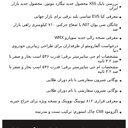
بررسی بایک X55 محصول جدید تیگارد موتور، محصول جدید بازار
ایران
معرفی کیا EV5 شاسی بلند برقی برای بازار جهانی
چانگان شی یوان A07 با شعاع حرکتی ۷۱۰ کیلومتری راهی بازار
شد
معرفی نسخه رالی جدید سوبارو WRX
درخواست آلفارومئو از طرفداران برای طراحی زیباترین خودروی
دنیا
مشخصات ام جی سایبرستر برقی؛ قدرت ۵۳۶ اسب بخار و صفر تا
صد ۳.۲ ثانیه
مشخصات ام جی سایبرستر برقی؛ قدرت ۵۳۶ اسب بخار و صفر تا
صد ۳.۲ ثانیه
بوگاتی شیرون سفارشی با نام دوران طلایی
بوگاتی شیرون سفارشی با نام دوران طلایی
معرفی فراری ۸۱۲ تیونینگ نوویتک و نسخه ویژه برای حراج خیریه
اگزومود C68 چاک استورم؛ ترکیب سنت و مدرنیته