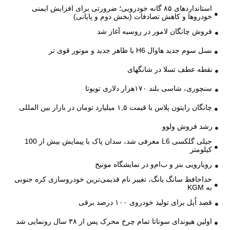
استانداردهای ۸۵ گانه خودرویی؛ ضرورتی برای افزایش ایمنی
خودروها و کاهش تصادفات (بخش دوم و پایانی)
فروش چانگان لامور در روسیه آغاز شد
نسل سوم جدید هاوال H6 با ظاهر جدید و موتور قوی تر
نقطه عطف تسلا در شانگهای
سنچوری، شاسی بلند ۱۷۰هزار دلاری تویوتا
چانگان رایتون پلاس با قیمت ۱,۵ میلیارد تومان در بازار بین المللی
رشد فروش ولوو
جیلی گلکسی L6 معرفی شد، سدان پاک با پیمایش بیش از 100
کیلومتر
رویارویی بنز و ب‌ام‌و در نمایشگاه مونیخ
خداحافظ سانگ یانگ، تغییر نام قدیمی‌ترین خودروسازی کره جنوبی
به KGM
قصد اُپل برای تولید خودروی ۱۰۰ درصد برقی
اولین هیوندای سوناتا تمام چرخ محرک پس از ۳۸ سال رونمایی شد