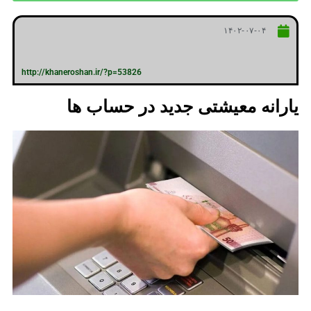
۱۴۰۲-۰۷-۰۴
http://khaneroshan.ir/?p=53826
یارانه معیشتی جدید در حساب ها