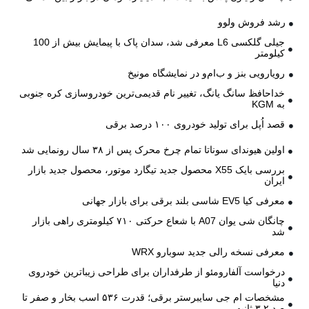
رشد فروش ولوو
جیلی گلکسی L6 معرفی شد، سدان پاک با پیمایش بیش از 100
کیلومتر
رویارویی بنز و ب‌ام‌و در نمایشگاه مونیخ
خداحافظ سانگ یانگ، تغییر نام قدیمی‌ترین خودروسازی کره جنوبی
به KGM
قصد اُپل برای تولید خودروی ۱۰۰ درصد برقی
اولین هیوندای سوناتا تمام چرخ محرک پس از ۳۸ سال رونمایی شد
بررسی بایک X55 محصول جدید تیگارد موتور، محصول جدید بازار
ایران
معرفی کیا EV5 شاسی بلند برقی برای بازار جهانی
چانگان شی یوان A07 با شعاع حرکتی ۷۱۰ کیلومتری راهی بازار
شد
معرفی نسخه رالی جدید سوبارو WRX
درخواست آلفارومئو از طرفداران برای طراحی زیباترین خودروی
دنیا
مشخصات ام جی سایبرستر برقی؛ قدرت ۵۳۶ اسب بخار و صفر تا
صد ۳.۲ ثانیه