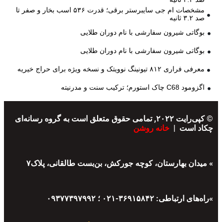
مشخصات ام جی سایبرستر برقی؛ قدرت ۵۳۶ اسب بخار و صفر تا
صد ۳.۲ ثانیه
بوگاتی شیرون سفارشی با نام دوران طلایی
بوگاتی شیرون سفارشی با نام دوران طلایی
معرفی فراری ۸۱۲ تیونینگ نوویتک و نسخه ویژه برای حراج خیریه
اگزومود C68 چاک استورم؛ ترکیب سنت و مدرنیته
© کپی‌رایت ۲۰۲۲, تمامی حقوق متعلق است به گروه رسانه‌ای
چکاد است |
خانه روشن
» میدان بهارستان، کوچه جورکش، بن‌بست طالقانی، پلاک۷
»راه‌های ارتباطی: ۳۶۹۱۵۸۴۲-۰۲۱ ؛ ۰۹۳۷۷۳۹۷۹۹۲