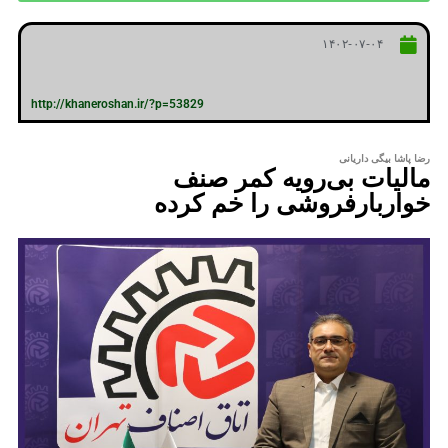
۱۴۰۲-۰۷-۰۴
http://khaneroshan.ir/?p=53829
رضا پاشا بیگی داریانی
مالیات بی‌رویه کمر صنف
خواربارفروشی را خم کرده