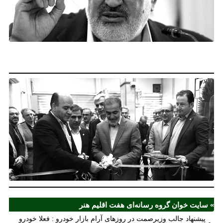
آر
خو
فع
خو
نخ
نخ
شع
صر
مل
آذ
ش
اف
ش
» سایت خوان گروه رسانه‌ای هفت اقلیم هنر
پیشنهاد جالب وزیرصمت در روزهای آرام بازار خودرو : فعلا خودرو