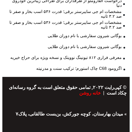
درخواست آلفارومئو از طرفداران برای طراحی زیباترین خودروی
دنیا
مشخصات ام جی سایبرستر برقی؛ قدرت ۵۳۶ اسب بخار و صفر تا
صد ۳.۲ ثانیه
مشخصات ام جی سایبرستر برقی؛ قدرت ۵۳۶ اسب بخار و صفر تا
صد ۳.۲ ثانیه
بوگاتی شیرون سفارشی با نام دوران طلایی
بوگاتی شیرون سفارشی با نام دوران طلایی
معرفی فراری ۸۱۲ تیونینگ نوویتک و نسخه ویژه برای حراج خیریه
اگزومود C68 چاک استورم؛ ترکیب سنت و مدرنیته
© کپی‌رایت ۲۰۲۲, تمامی حقوق متعلق است به گروه رسانه‌ای
چکاد است |
خانه روشن
» میدان بهارستان، کوچه جورکش، بن‌بست طالقانی، پلاک۷