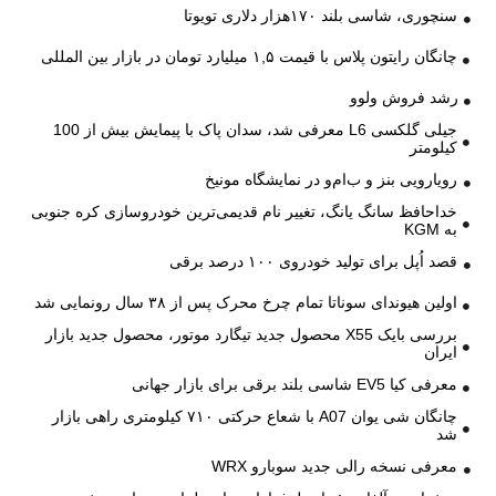
سنچوری، شاسی بلند ۱۷۰هزار دلاری تویوتا
چانگان رایتون پلاس با قیمت ۱,۵ میلیارد تومان در بازار بین المللی
رشد فروش ولوو
جیلی گلکسی L6 معرفی شد، سدان پاک با پیمایش بیش از 100
کیلومتر
رویارویی بنز و ب‌ام‌و در نمایشگاه مونیخ
خداحافظ سانگ یانگ، تغییر نام قدیمی‌ترین خودروسازی کره جنوبی
به KGM
قصد اُپل برای تولید خودروی ۱۰۰ درصد برقی
اولین هیوندای سوناتا تمام چرخ محرک پس از ۳۸ سال رونمایی شد
بررسی بایک X55 محصول جدید تیگارد موتور، محصول جدید بازار
ایران
معرفی کیا EV5 شاسی بلند برقی برای بازار جهانی
چانگان شی یوان A07 با شعاع حرکتی ۷۱۰ کیلومتری راهی بازار
شد
معرفی نسخه رالی جدید سوبارو WRX