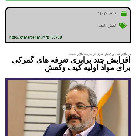
۱۴۰۲-۰۶-۲۶
کفش
,
کیف
http://khaneroshan.ir/?p=53738
در بازار کیف و کفش خبری از مدرسه بازار نیست
افزایش چند برابری تعرفه های گمرکی
برای مواد اولیه کیف وکفش