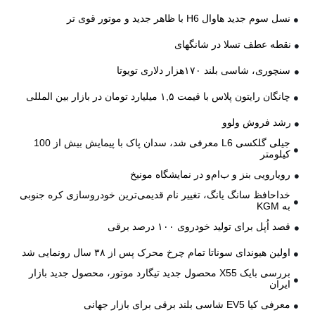
نسل سوم جدید هاوال H6 با ظاهر جدید و موتور قوی تر
نقطه عطف تسلا در شانگهای
سنچوری، شاسی بلند ۱۷۰هزار دلاری تویوتا
چانگان رایتون پلاس با قیمت ۱,۵ میلیارد تومان در بازار بین المللی
رشد فروش ولوو
جیلی گلکسی L6 معرفی شد، سدان پاک با پیمایش بیش از 100
کیلومتر
رویارویی بنز و ب‌ام‌و در نمایشگاه مونیخ
خداحافظ سانگ یانگ، تغییر نام قدیمی‌ترین خودروسازی کره جنوبی
به KGM
قصد اُپل برای تولید خودروی ۱۰۰ درصد برقی
اولین هیوندای سوناتا تمام چرخ محرک پس از ۳۸ سال رونمایی شد
بررسی بایک X55 محصول جدید تیگارد موتور، محصول جدید بازار
ایران
معرفی کیا EV5 شاسی بلند برقی برای بازار جهانی