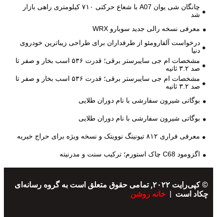
چانگان شی یوان A07 با شعاع حرکتی ۷۱۰ کیلومتری راهی بازار
شد
معرفی نسخه رالی جدید سوبارو WRX
درخواست آلفارومئو از طرفداران برای طراحی زیباترین خودروی
دنیا
مشخصات ام جی سایبرستر برقی؛ قدرت ۵۳۶ اسب بخار و صفر تا
صد ۳.۲ ثانیه
مشخصات ام جی سایبرستر برقی؛ قدرت ۵۳۶ اسب بخار و صفر تا
صد ۳.۲ ثانیه
بوگاتی شیرون سفارشی با نام دوران طلایی
بوگاتی شیرون سفارشی با نام دوران طلایی
معرفی فراری ۸۱۲ تیونینگ نوویتک و نسخه ویژه برای حراج خیریه
اگزومود C68 چاک استورم؛ ترکیب سنت و مدرنیته
© کپی‌رایت ۲۰۲۲, تمامی حقوق متعلق است به گروه رسانه‌ای
چکاد است |
خانه روشن