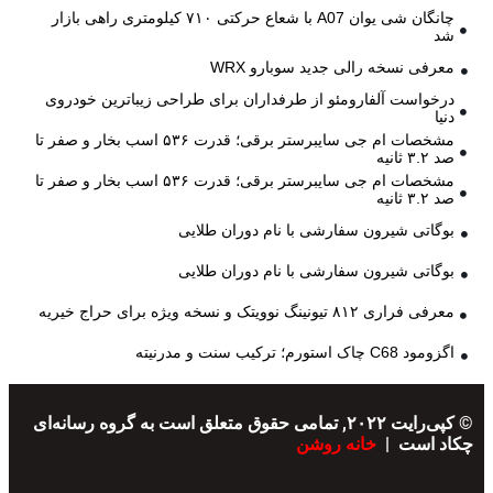
چانگان شی یوان A07 با شعاع حرکتی ۷۱۰ کیلومتری راهی بازار
شد
معرفی نسخه رالی جدید سوبارو WRX
درخواست آلفارومئو از طرفداران برای طراحی زیباترین خودروی
دنیا
مشخصات ام جی سایبرستر برقی؛ قدرت ۵۳۶ اسب بخار و صفر تا
صد ۳.۲ ثانیه
مشخصات ام جی سایبرستر برقی؛ قدرت ۵۳۶ اسب بخار و صفر تا
صد ۳.۲ ثانیه
بوگاتی شیرون سفارشی با نام دوران طلایی
بوگاتی شیرون سفارشی با نام دوران طلایی
معرفی فراری ۸۱۲ تیونینگ نوویتک و نسخه ویژه برای حراج خیریه
اگزومود C68 چاک استورم؛ ترکیب سنت و مدرنیته
© کپی‌رایت ۲۰۲۲, تمامی حقوق متعلق است به گروه رسانه‌ای
چکاد است |
خانه روشن