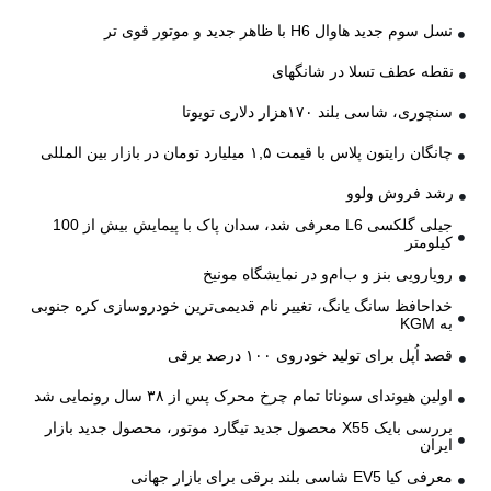
نسل سوم جدید هاوال H6 با ظاهر جدید و موتور قوی تر
نقطه عطف تسلا در شانگهای
سنچوری، شاسی بلند ۱۷۰هزار دلاری تویوتا
چانگان رایتون پلاس با قیمت ۱,۵ میلیارد تومان در بازار بین المللی
رشد فروش ولوو
جیلی گلکسی L6 معرفی شد، سدان پاک با پیمایش بیش از 100
کیلومتر
رویارویی بنز و ب‌ام‌و در نمایشگاه مونیخ
خداحافظ سانگ یانگ، تغییر نام قدیمی‌ترین خودروسازی کره جنوبی
به KGM
قصد اُپل برای تولید خودروی ۱۰۰ درصد برقی
اولین هیوندای سوناتا تمام چرخ محرک پس از ۳۸ سال رونمایی شد
بررسی بایک X55 محصول جدید تیگارد موتور، محصول جدید بازار
ایران
معرفی کیا EV5 شاسی بلند برقی برای بازار جهانی