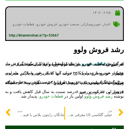
۱۴۰۲-۰۶-۲۵
اخبار
,
خودروسازان
,
صنعت خودرو
,
فروش خودرو
,
قطعات خودرو
http://khaneroshan.ir/?p=53667
رشد فروش ولوو
به گزارش
قطعات خودرو
به نقل از
ایسنا :
ولوو کارز سوئد گزارش داد که فروش ماهانه خودرو در ماه اوت نسبت به سال گذشته ۱۸درصد افزایش یافته است که به دلیل تقاضای اروپا و ایالات متحده است.
شرکت خودروسازی ولوو کارز عنوان کرد که این خودروساز در ماه اوت ۵۱هزار خودرو فروخت که ۳۳ درصد آنها کاملا برقی یا پلاگین هیبریدی بودند.
بر اساس گزارش رویترز، فروش اروپا ۴۶درصد نسبت به ماه مشابه سال گذشته افزایش یافت و به ۱۶هزار و ۵۱ دستگاه رسید، در‌حالی‌که فروش ایالات‌ متحده با ۳۱درصد افزایش، به ۱۰هزار و ۶۴۴ دستگاه رسید.
فروش این شرکت در چین ۸درصد نسبت به سال قبل کاهش یافت و به ۱۵هزار و ۷۶۰ خودرو رسید.
نوشته
رشد فروش ولوو
اولین بار در
قطعات خودرو
. پدیدار شد.
قبل
بعدی
جیلی گلکسی L6 معرفی شد، سدان پاک با پیمایش بیش از 100 کیلومتر
چانگان رایتون پلاس با قیمت ۱,۵ میلیارد تومان در بازار بین المللی