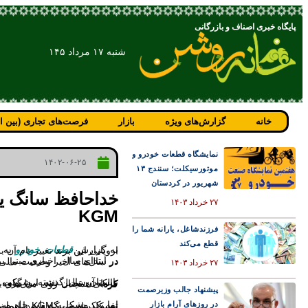
پایگاه خبری اصناف و بازرگانی
شنبه ۱۷ مرداد ۱۴۵
خانه
گزارش‌های ویژه
بازار
فرصت‌های تجاری (بین ال
نمایشگاه قطعات خودرو و
۱۴۰۲-۰۶-۲۵
موتورسیکلت؛ سنندج ۱۳
شهریور در کردستان
خداحافظ سانگ یان
۲۷ خرداد ۱۴۰۳
KGM
فرزندشاغل، یارانه شما را
قطع می‌کند
به گزارش
قطعات خودرو
به نقل از خودروبانک، گروه کره‌ای KG از تابستان گذشته مالک سانگ یانگ شده است. حالا رئیس شعبه اروپایی این برند تغییر نام آن به KGM را تایید کر
در ابتدای سال، اخباری مبنی بر تصمیم مالک جدید این برند کره‌ای برای تغییر
۲۷ خرداد ۱۴۰۳
تابستان سال گذشته، شرکت بزرگ KG Group این شرکت خودروسازی، تاسیسات و بخش‌های مختلف آن را تصاحب کرد و به تنها مالک آن تبدیل شد. این گروه به رهبری کواک جئا سان قصد ندارد سانگ یانگ را از صحنه روزگار محو کند،‌ بلکه اعلام کرده این برند کره‌ای همچنان روی مدل‌های بدون آلایندگی سرمایه‌گذاری می‌کند و خودروهای برقی جدیدی را در سال‌های آینده به بازار عرضه خواهد کرد.
پیشنهاد جالب وزیرصمت
در روزهای آرام بازار
اما یک مشکل که باید حل می‌شد نام این شرکت بود. مالک جدید می‌دانست که این نام ریشه عمیقی در سرا