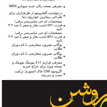
معرفی نسخه رالی جدید سوبارو WRX
درخواست آلفارومئو از طرفداران برای
طراحی زیباترین خودروی دنیا
مشخصات ام جی سایبرستر برقی؛
قدرت ۵۳۶ اسب بخار و صفر تا صد ۳.۲
ثانیه
مشخصات ام جی سایبرستر برقی؛
قدرت ۵۳۶ اسب بخار و صفر تا صد ۳.۲
ثانیه
بوگاتی شیرون سفارشی با نام دوران
طلایی
بوگاتی شیرون سفارشی با نام دوران
طلایی
معرفی فراری ۸۱۲ تیونینگ نوویتک و
نسخه ویژه برای حراج خیریه
اگزومود C68 چاک استورم؛ ترکیب
سنت و مدرنیته