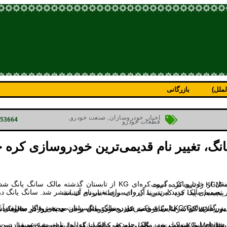
ملل)
بازرگانی
اخبار
,
خودروسازان
,
صنعت خودرو
,
p=53664
قطعات خودرو
گ، تغییر نام قدیمی‌ترین خودروسازی کره ج
ده است.
 نام آن منتشر شد. سانگ یانگ در سال ۱۹۵۴ تاسیس شد و در سال‌های اخیر وضعیت مالی پیچیده‌ای پیدا کرد که تقریبا آن را به ورطه نابودی کشاند.
سر جهان دارد، اما باید تغییر کرده و به KGM یا همان KG Mobility تبدیل شود. طول نام هر کدام از مدل‌ها به خودی خود زیاد بود و نام طولانی برند هم این مشکل را بدتر کرده بود. این مسئله توسط یوهان وندن برگ، مدیر کل سانگ یانگ در اروپای مرکزی حل شد.