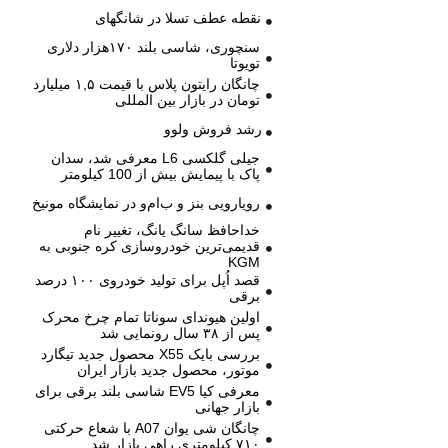
نقطه عطف تسلا در شانگهای
سنچوری، شاسی بلند ۱۷۰هزار دلاری
تویوتا
چانگان رایتون پلاس با قیمت ۱,۵ میلیارد
تومان در بازار بین المللی
رشد فروش ولوو
جیلی گلکسی L6 معرفی شد، سدان
پاک با پیمایش بیش از 100 کیلومتر
رویارویی بنز و ب‌ام‌و در نمایشگاه مونیخ
خداحافظ سانگ یانگ، تغییر نام
قدیمی‌ترین خودروسازی کره جنوبی به
KGM
قصد اُپل برای تولید خودروی ۱۰۰ درصد
برقی
اولین هیوندای سوناتا تمام چرخ محرک
پس از ۳۸ سال رونمایی شد
بررسی بایک X55 محصول جدید تیگارد
موتور، محصول جدید بازار ایران
معرفی کیا EV5 شاسی بلند برقی برای
بازار جهانی
چانگان شی یوان A07 با شعاع حرکتی
۷۱۰ کیلومتری راهی بازار شد