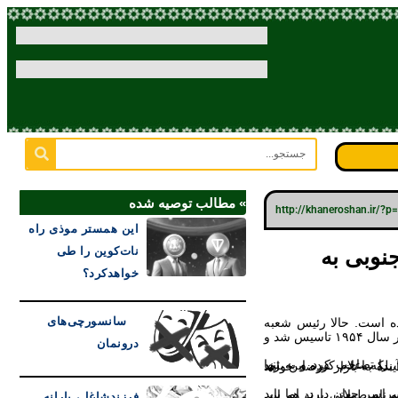
» مطالب توصیه شده
http://khaneroshan.ir/?
این همستر موذی راه
نوبی به
نات‌کوین را طی
خواهدکرد؟
سانسورچی‌های
درونمان
فرزندشاغل، یارانه