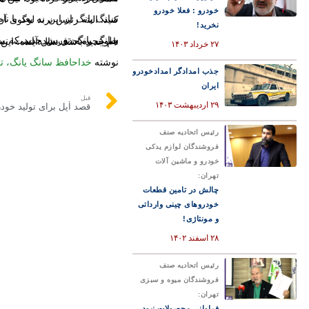
خودرو : فعلا خودرو
سانگ یانگ از این به بعد با نام KGM شناخته خواهد شد، بنابراین
نخرید!
سانگ یانگ تورس جدید که به تازگی معرفی شده، در بازارهای اصلی اروپا با نام قدیمی به فروش خواهد رسید اما لوگوی آن در جلوپنجره حذف شده است. نسخه برقی این مدل که فروش آن در اروپا از سه ماهه اول سال ۲۰۲۴ آغاز خواهد شد، شاید اولین مدل با نام جدید باشد. سال آینده، این برند ۷۰ ساله می‌
۲۷ خرداد ۱۴۰۳
نوشته
خداحافظ سانگ یانگ، تغی
جذب امدادگر امدادخودرو
ایران
قبل
۲۹ اردیبهشت ۱۴۰۳
قصد اُپل برای تولید خودروی ۱۰۰ درص
رئیس اتحادیه صنف
فروشندگان لوازم یدکی
خودرو و ماشین آلات
تهران:
چالش در تامین قطعات
خودروهای چینی وارداتی
و مونتاژی!
۲۸ اسفند ۱۴۰۲
رئیس اتحادیه صنف
فروشندگان میوه و سبزی
تهران:
فراوانی محصولات نبود