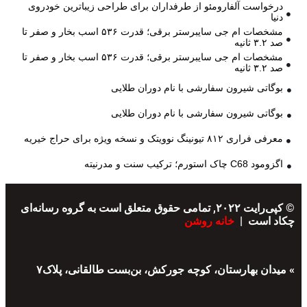
درخواست آلفارومئو از طرفداران برای طراحی زیباترین خودروی
دنیا
مشخصات ام جی سایبرستر برقی؛ قدرت ۵۳۶ اسب بخار و صفر تا
صد ۳.۲ ثانیه
مشخصات ام جی سایبرستر برقی؛ قدرت ۵۳۶ اسب بخار و صفر تا
صد ۳.۲ ثانیه
بوگاتی شیرون سفارشی با نام دوران طلایی
بوگاتی شیرون سفارشی با نام دوران طلایی
معرفی فراری ۸۱۲ تیونینگ نوویتک و نسخه ویژه برای حراج خیریه
اگزومود C68 چاک استورم؛ ترکیب سنت و مدرنیته
© کپی‌رایت ۲۰۲۲, تمامی حقوق متعلق است به گروه رسانه‌ای
چکاد است |
خانه روشن
» میدان بهارستان، کوچه جورکش، بن‌بست طالقانی، پلاک۷