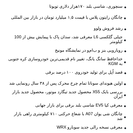
سنچوری، شاسی بلند ۱۷۰هزار دلاری تویوتا
چانگان رایتون پلاس با قیمت ۱,۵ میلیارد تومان در بازار بین المللی
رشد فروش ولوو
جیلی گلکسی L6 معرفی شد، سدان پاک با پیمایش بیش از 100
کیلومتر
رویارویی بنز و ب‌ام‌و در نمایشگاه مونیخ
خداحافظ سانگ یانگ، تغییر نام قدیمی‌ترین خودروسازی کره جنوبی
به KGM
قصد اُپل برای تولید خودروی ۱۰۰ درصد برقی
اولین هیوندای سوناتا تمام چرخ محرک پس از ۳۸ سال رونمایی شد
بررسی بایک X55 محصول جدید تیگارد موتور، محصول جدید بازار
ایران
معرفی کیا EV5 شاسی بلند برقی برای بازار جهانی
چانگان شی یوان A07 با شعاع حرکتی ۷۱۰ کیلومتری راهی بازار
شد
معرفی نسخه رالی جدید سوبارو WRX