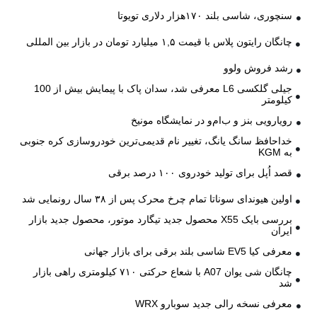
سنچوری، شاسی بلند ۱۷۰هزار دلاری تویوتا
چانگان رایتون پلاس با قیمت ۱,۵ میلیارد تومان در بازار بین المللی
رشد فروش ولوو
جیلی گلکسی L6 معرفی شد، سدان پاک با پیمایش بیش از 100
کیلومتر
رویارویی بنز و ب‌ام‌و در نمایشگاه مونیخ
خداحافظ سانگ یانگ، تغییر نام قدیمی‌ترین خودروسازی کره جنوبی
به KGM
قصد اُپل برای تولید خودروی ۱۰۰ درصد برقی
اولین هیوندای سوناتا تمام چرخ محرک پس از ۳۸ سال رونمایی شد
بررسی بایک X55 محصول جدید تیگارد موتور، محصول جدید بازار
ایران
معرفی کیا EV5 شاسی بلند برقی برای بازار جهانی
چانگان شی یوان A07 با شعاع حرکتی ۷۱۰ کیلومتری راهی بازار
شد
معرفی نسخه رالی جدید سوبارو WRX