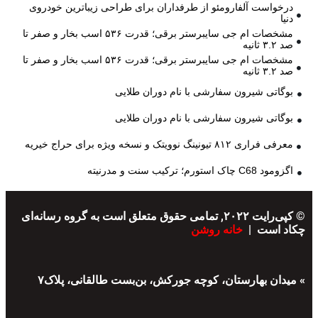
درخواست آلفارومئو از طرفداران برای طراحی زیباترین خودروی
دنیا
مشخصات ام جی سایبرستر برقی؛ قدرت ۵۳۶ اسب بخار و صفر تا
صد ۳.۲ ثانیه
مشخصات ام جی سایبرستر برقی؛ قدرت ۵۳۶ اسب بخار و صفر تا
صد ۳.۲ ثانیه
بوگاتی شیرون سفارشی با نام دوران طلایی
بوگاتی شیرون سفارشی با نام دوران طلایی
معرفی فراری ۸۱۲ تیونینگ نوویتک و نسخه ویژه برای حراج خیریه
اگزومود C68 چاک استورم؛ ترکیب سنت و مدرنیته
© کپی‌رایت ۲۰۲۲, تمامی حقوق متعلق است به گروه رسانه‌ای
چکاد است |
خانه روشن
» میدان بهارستان، کوچه جورکش، بن‌بست طالقانی، پلاک۷