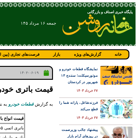
پایگاه خبری اصناف و بازرگانی
جمعه ۱۶ مرداد ۱۴۵
خانه
گزارش‌های ویژه
بازار
فرصت‌های تجاری (بین ال
نمایشگاه قطعات خودرو و
۱۴۰۲-۰۶-۱۹
موتورسیکلت؛ سنندج ۱۳
شهریور در کردستان
قیمت باتری خودرو در ۱۹ شهر
۲۷ خرداد ۱۴۰۳
فرزندشاغل، یارانه شما را
به گزارش
قطعات خودرو
به نقل
قطع می‌کند
۲۷ خرداد ۱۴۰۳
قیمت انواع با
باتری اتمی ۵۵ آمپر واریان صبا باطری
پیشنهاد جالب وزیرصمت
در روزهای آرام بازار
باتری واریان ۷۴ آمپر