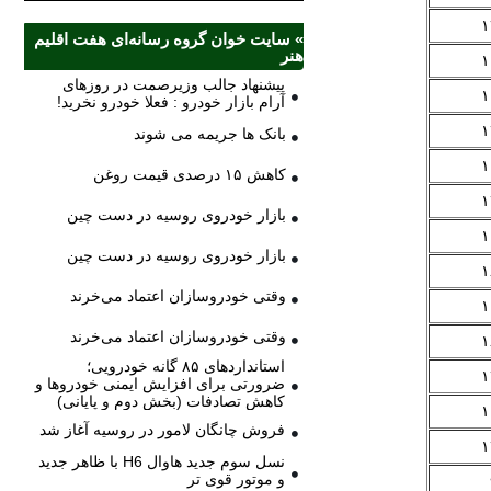
۱
» سایت خوان گروه رسانه‌ای هفت اقلیم
هنر
۱
پیشنهاد جالب وزیرصمت در روزهای
۱
آرام بازار خودرو : فعلا خودرو نخرید!
۱
بانک ها جریمه می شوند
۱
کاهش ۱۵ درصدی قیمت روغن
۱
بازار خودروی روسیه در دست چین
۱
بازار خودروی روسیه در دست چین
۱
وقتی خودروسازان اعتماد می‌خرند
۱
وقتی خودروسازان اعتماد می‌خرند
۱
استانداردهای ۸۵ گانه خودرویی؛
۱
ضرورتی برای افزایش ایمنی خودروها و
کاهش تصادفات (بخش دوم و پایانی)
۱
فروش چانگان لامور در روسیه آغاز شد
۱
نسل سوم جدید هاوال H6 با ظاهر جدید
و موتور قوی تر