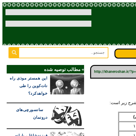
» مطالب توصیه شده
http://khaneroshan.ir/?
این همستر موذی راه
نات‌کوین را طی
خواهدکرد؟
سانسورچی‌های
)
درونمان
۱
۱
فرزندشاغل، یارانه