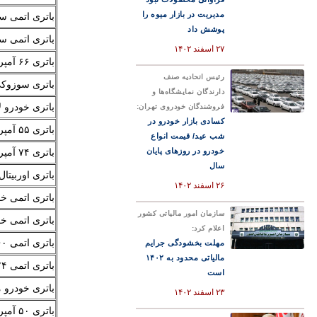
مدیریت در بازار میوه را
باتری اتمی سوزوک
پوشش داد
باتری اتمی سوزو
۲۷ اسفند ۱۴۰۲
باتری ۶۶ آمپر رونیز
رئیس اتحادیه صنف
باتری سوزوکی ۴۵ آ
دارندگان نمایشگاه‌ها و
باتری خودرو لاجی
فروشندگان خودروی تهران:
کسادی بازار خودرو در
باتری ۵۵ آمپر رونیز
شب عید/ قیمت انواع
خودرو در روزهای پایان
باتری ۷۴ آمپر رونیز
سال
باتری اوربیتال پری
۲۶ اسفند ۱۴۰۲
باتری اتمی خودرو 
سازمان امور مالیاتی کشور
باتری اتمی خودرو
اعلام کرد:
باتری اتمی ۶۰ آمپر واریان صبا باطری
مهلت بخشودگی جرایم
مالیاتی محدود به ۱۴۰۲
باتری اتمی ۷۴ آمپر اوربیتال وان
است
باتری خودرو مارین ۴
۲۳ اسفند ۱۴۰۲
باتری ۵۰ آمپر رونیز