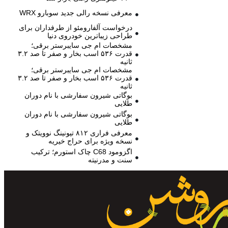
معرفی نسخه رالی جدید سوبارو WRX
درخواست آلفارومئو از طرفداران برای
طراحی زیباترین خودروی دنیا
مشخصات ام جی سایبرستر برقی؛
قدرت ۵۳۶ اسب بخار و صفر تا صد ۳.۲
ثانیه
مشخصات ام جی سایبرستر برقی؛
قدرت ۵۳۶ اسب بخار و صفر تا صد ۳.۲
ثانیه
بوگاتی شیرون سفارشی با نام دوران
طلایی
بوگاتی شیرون سفارشی با نام دوران
طلایی
معرفی فراری ۸۱۲ تیونینگ نوویتک و
نسخه ویژه برای حراج خیریه
اگزومود C68 چاک استورم؛ ترکیب
سنت و مدرنیته