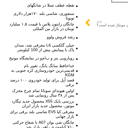
نقطه عطف تسلا در شانگهای
سنچوری، شاسی بلند ۱۷۰هزار دلاری
تویوتا
بعدی
چانگان رایتون پلاس با قیمت ۱,۵ میلیارد
تومان در بازار بین المللی
رشد فروش ولوو
جیلی گلکسی L6 معرفی شد، سدان
پاک با پیمایش بیش از 100 کیلومتر
رویارویی بنز و ب‌ام‌و در نمایشگاه مونیخ
خداحافظ سانگ یانگ، تغییر نام
قدیمی‌ترین خودروسازی کره جنوبی به
KGM
قصد اُپل برای تولید خودروی ۱۰۰ درصد
برقی
اولین هیوندای سوناتا تمام چرخ محرک
پس از ۳۸ سال رونمایی شد
بررسی بایک X55 محصول جدید تیگارد
موتور، محصول جدید بازار ایران
معرفی کیا EV5 شاسی بلند برقی برای
بازار جهانی
چانگان شی یوان A07 با شعاع حرکتی
۷۱۰ کیلومتری راهی بازار شد