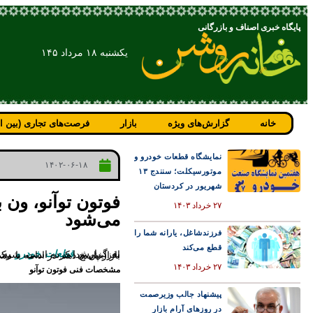
پایگاه خبری اصناف و بازرگانی
یکشنبه ۱۸ مرداد ۱۴۵
خانه
گزارش‌های ویژه
بازار
فرصت‌های تجاری (بین ال
نمایشگاه قطعات خودرو و
۱۴۰۲-۰۶-۱۸
موتورسیکلت؛ سنندج ۱۳
شهریور در کردستان
۲۷ خرداد ۱۴۰۳
می‌شود
فرزندشاغل، یارانه شما را
قطع می‌کند
به گزارش
قطعات خودرو
به نقل از گجت نیوز، از آنجایی که امروزه نیاز مشتریان ایرانی به ون‌هایی با ظرفیت بالا و مینی‌بوس‌ها 
۲۷ خرداد ۱۴۰۳
مشخصات فنی فوتون توآنو
پیشنهاد جالب وزیرصمت
در روزهای آرام بازار