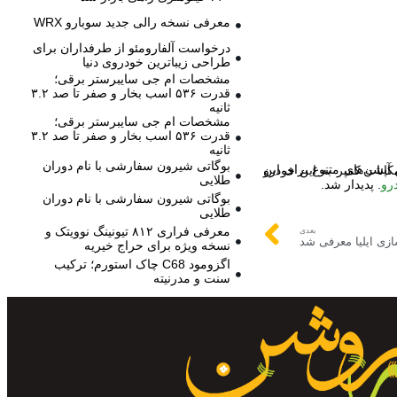
معرفی نسخه رالی جدید سوبارو WRX
درخواست آلفارومئو از طرفداران برای
طراحی زیباترین خودروی دنیا
مشخصات ام جی سایبرستر برقی؛
قدرت ۵۳۶ اسب بخار و صفر تا صد ۳.۲
ثانیه
مشخصات ام جی سایبرستر برقی؛
قدرت ۵۳۶ اسب بخار و صفر تا صد ۳.۲
ثانیه
بوگاتی شیرون سفارشی با نام دوران
طلایی
رو
. پدیدار شد.
بوگاتی شیرون سفارشی با نام دوران
طلایی
معرفی فراری ۸۱۲ تیونینگ نوویتک و
بعدی
نسخه ویژه برای حراج خیریه
اگزومود C68 چاک استورم؛ ترکیب
سنت و مدرنیته