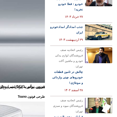
خودرو : فعلا خودرو
نخرید!
۲۷ خرداد ۱۴۰۳
جذب امدادگر امدادخودرو
ایران
۲۹ اردیبهشت ۱۴۰۳
رئیس اتحادیه صنف
فروشندگان لوازم یدکی
خودرو و ماشین آلات
تهران:
چالش در تامین قطعات
خودروهای چینی وارداتی
و مونتاژی!
فوتون توآنو به یک پیشرانه 2.8 لیتری توربو دیزل ساخت کامینز مجهز شده که به‌کمک فناوری تزریق مستقیم سوخت (GDI) می‌تواند قدرتی برابر با 161 اسب بخار و گشتاور 380 نی
۲۸ اسفند ۱۴۰۲
طرحی فوتون Toano
رئیس اتحادیه صنف
فروشندگان میوه و سبزی
تهران:
فراوانی محصولات نبود