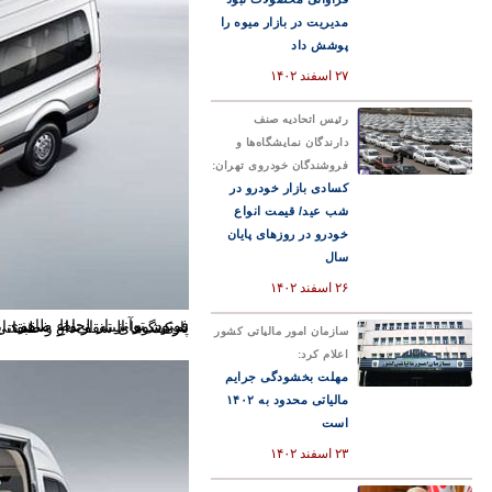
مدیریت در بازار میوه را
پوشش داد
۲۷ اسفند ۱۴۰۲
رئیس اتحادیه صنف
دارندگان نمایشگاه‌ها و
فروشندگان خودروی تهران:
کسادی بازار خودرو در
شب عید/ قیمت انواع
خودرو در روزهای پایان
سال
۲۶ اسفند ۱۴۰۲
فوتون توآنز از لحاظ ظاهری بر اساس نسل قبلی ون اسپرینتر توسعه پیدا کرده و به همین دلیل خودرویی به‌روز و جذاب محسوب نمی‌شود. البته ارتفاع سقف این ون بزرگ و ۱۵ نفره نسبت به سایر ون‌های بازار ایران کوتاه‌تر ب
سازمان امور مالیاتی کشور
اعلام کرد:
مهلت بخشودگی جرایم
مالیاتی محدود به ۱۴۰۲
است
۲۳ اسفند ۱۴۰۲