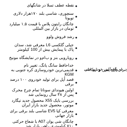
نقطه عطف تسلا در شانگهای
سنچوری، شاسی بلند ۱۷۰هزار دلاری
تویوتا
چانگان رایتون پلاس با قیمت ۱,۵ میلیارد
تومان در بازار بین المللی
رشد فروش ولوو
جیلی گلکسی L6 معرفی شد، سدان
پاک با پیمایش بیش از 100 کیلومتر
رویارویی بنز و ب‌ام‌و در نمایشگاه مونیخ
خداحافظ سانگ یانگ، تغییر نام
قدیمی‌ترین خودروسازی کره جنوبی به
KGM
قصد اُپل برای تولید خودروی ۱۰۰ درصد
برقی
اولین هیوندای سوناتا تمام چرخ محرک
پس از ۳۸ سال رونمایی شد
بررسی بایک X55 محصول جدید تیگارد
موتور، محصول جدید بازار ایران
معرفی کیا EV5 شاسی بلند برقی برای
بازار جهانی
چانگان شی یوان A07 با شعاع حرکتی
۷۱۰ کیلومتری راهی بازار شد