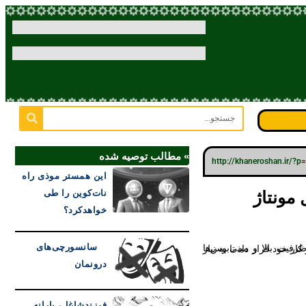
» مطالب توصیه شده
http://khaneroshan.ir/?
این همستر موذی راه
یزل مونتاژ
نات‌کوین را طی
خواهدکرد؟
سانسورچی‌های
درونمان
فرزندشاغل، یارانه