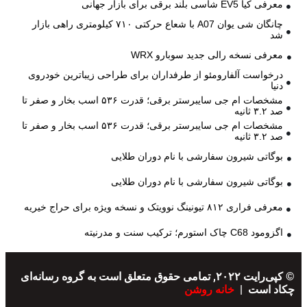
معرفی کیا EV5 شاسی بلند برقی برای بازار جهانی
چانگان شی یوان A07 با شعاع حرکتی ۷۱۰ کیلومتری راهی بازار
شد
معرفی نسخه رالی جدید سوبارو WRX
درخواست آلفارومئو از طرفداران برای طراحی زیباترین خودروی
دنیا
مشخصات ام جی سایبرستر برقی؛ قدرت ۵۳۶ اسب بخار و صفر تا
صد ۳.۲ ثانیه
مشخصات ام جی سایبرستر برقی؛ قدرت ۵۳۶ اسب بخار و صفر تا
صد ۳.۲ ثانیه
بوگاتی شیرون سفارشی با نام دوران طلایی
بوگاتی شیرون سفارشی با نام دوران طلایی
معرفی فراری ۸۱۲ تیونینگ نوویتک و نسخه ویژه برای حراج خیریه
اگزومود C68 چاک استورم؛ ترکیب سنت و مدرنیته
© کپی‌رایت ۲۰۲۲, تمامی حقوق متعلق است به گروه رسانه‌ای
چکاد است |
خانه روشن