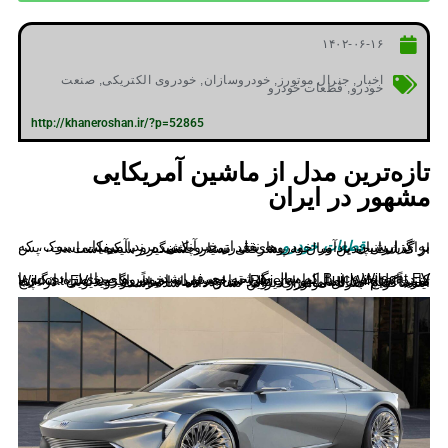
۱۴۰۲-۰۶-۱۶
اخبار
,
جنرال موتورز
,
خودروسازان
,
خودروی الکتریکی
,
صنعت
خودرو
,
قطعات خودرو
http://khaneroshan.ir/?p=52865
تازه‌ترین مدل از ماشین آمریکایی
مشهور در ایران
به گزارش
قطعات خودرو
به نقل از خبرآنلاین، برند آمریکایی بیوک، که برای ایرانیان یادآور خودروهای قدرتمند و کشیده و با کیفیت است، پس از گذشت چندین سال به پیشرفتی بسیار چشمگیر رسیده است.
Buick Wildcat EV که سال گذشته معرفی شد، سر و صدای زیادی به پا کرد. این خودرو با الهام از طراحی جسورانه خودروهای خاطره انگیزی مانند Wildcat اصلی و Riviera ساخته شده است. اگرچه Wildcat EV تقریباً هیچ شانسی برای تولید ندارد، اما اخیراً در ویدیویی در پیج اینستاگرام جنرال موتورز دیزاین نشان داده شده است.