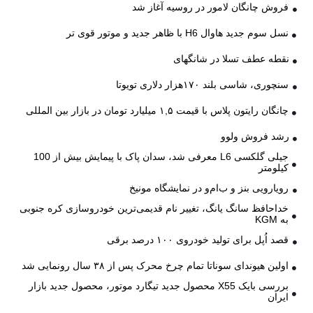
فروش چانگان لامور در روسیه آغاز شد
نسل سوم جدید هاوال H6 با ظاهر جدید و موتور قوی تر
نقطه عطف تسلا در شانگهای
سنچوری، شاسی بلند ۱۷۰هزار دلاری تویوتا
چانگان رایتون پلاس با قیمت ۱,۵ میلیارد تومان در بازار بین المللی
رشد فروش ولوو
جیلی گلکسی L6 معرفی شد، سدان پاک با پیمایش بیش از 100
کیلومتر
رویارویی بنز و ب‌ام‌و در نمایشگاه مونیخ
خداحافظ سانگ یانگ، تغییر نام قدیمی‌ترین خودروسازی کره جنوبی
به KGM
قصد اُپل برای تولید خودروی ۱۰۰ درصد برقی
اولین هیوندای سوناتا تمام چرخ محرک پس از ۳۸ سال رونمایی شد
بررسی بایک X55 محصول جدید تیگارد موتور، محصول جدید بازار
ایران