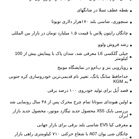
نقطه عطف تسلا در شانگهای
سنچوری، شاسی بلند ۱۷۰هزار دلاری تویوتا
چانگان رایتون پلاس با قیمت ۱,۵ میلیارد تومان در بازار بین المللی
رشد فروش ولوو
جیلی گلکسی L6 معرفی شد، سدان پاک با پیمایش بیش از 100
کیلومتر
رویارویی بنز و ب‌ام‌و در نمایشگاه مونیخ
خداحافظ سانگ یانگ، تغییر نام قدیمی‌ترین خودروسازی کره جنوبی
به KGM
قصد اُپل برای تولید خودروی ۱۰۰ درصد برقی
اولین هیوندای سوناتا تمام چرخ محرک پس از ۳۸ سال رونمایی شد
بررسی بایک X55 محصول جدید تیگارد موتور، محصول جدید بازار
ایران
معرفی کیا EV5 شاسی بلند برقی برای بازار جهانی
چانگان شی یوان A07 با شعاع حرکتی ۷۱۰ کیلومتری راهی بازار
شد