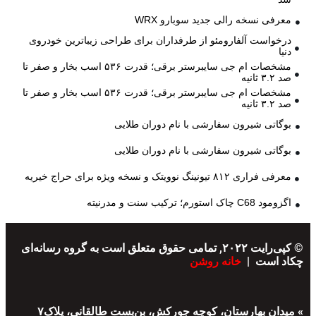
معرفی نسخه رالی جدید سوبارو WRX
درخواست آلفارومئو از طرفداران برای طراحی زیباترین خودروی
دنیا
مشخصات ام جی سایبرستر برقی؛ قدرت ۵۳۶ اسب بخار و صفر تا
صد ۳.۲ ثانیه
مشخصات ام جی سایبرستر برقی؛ قدرت ۵۳۶ اسب بخار و صفر تا
صد ۳.۲ ثانیه
بوگاتی شیرون سفارشی با نام دوران طلایی
بوگاتی شیرون سفارشی با نام دوران طلایی
معرفی فراری ۸۱۲ تیونینگ نوویتک و نسخه ویژه برای حراج خیریه
اگزومود C68 چاک استورم؛ ترکیب سنت و مدرنیته
© کپی‌رایت ۲۰۲۲, تمامی حقوق متعلق است به گروه رسانه‌ای
چکاد است |
خانه روشن
» میدان بهارستان، کوچه جورکش، بن‌بست طالقانی، پلاک۷