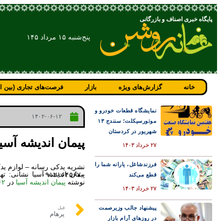
پایگاه خبری اصناف و بازرگانی
پنج‌شنبه ۱۵ مرداد ۱۴۵
خانه
گزارش‌های ویژه
بازار
فرصت‌های تجاری (بین ال
نمایشگاه قطعات خودرو و
۱۴۰۲-۰۶-۱۲
موتورسیکلت؛ سنندج ۱۳
شهریور در کردستان
پیمان اندیشه آسیا
۲۷ خرداد ۱۴۰۳
فرزندشاغل، یارانه شما را
نشریه یدکی رسانه – لوازم ی
پیمان اندیشه آسیا نشانی: تهران- خیابان مفتح- خیابان زهره- پلاک ۵- واحد ۷ شماره تماس دفتر: ۰۲۱۸۸۸۱۲۷۱۸ شماره همراه: ۰۹۱۲۱۶۴۵۶۷۰
قطع می‌کند
نوشته
پیمان اندیشه آسیا
در
۶۲
۲۷ خرداد ۱۴۰۳
پیشنهاد جالب وزیرصمت
قبل
پرهام
در روزهای آرام بازار