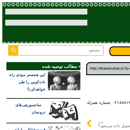
» مطالب توصیه شده
http://khaneroshan.ir/?
این همستر موذی راه
نات‌کوین را طی
خواهدکرد؟
سانسورچی‌های
درونمان
بعدی
حویل داده می‌شود؟
فرزندشاغل، یارانه