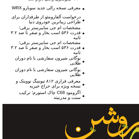
معرفی نسخه رالی جدید سوبارو WRX
درخواست آلفارومئو از طرفداران برای
طراحی زیباترین خودروی دنیا
مشخصات ام جی سایبرستر برقی؛
قدرت ۵۳۶ اسب بخار و صفر تا صد ۳.۲
ثانیه
مشخصات ام جی سایبرستر برقی؛
قدرت ۵۳۶ اسب بخار و صفر تا صد ۳.۲
ثانیه
بوگاتی شیرون سفارشی با نام دوران
طلایی
بوگاتی شیرون سفارشی با نام دوران
طلایی
معرفی فراری ۸۱۲ تیونینگ نوویتک و
نسخه ویژه برای حراج خیریه
اگزومود C68 چاک استورم؛ ترکیب
سنت و مدرنیته