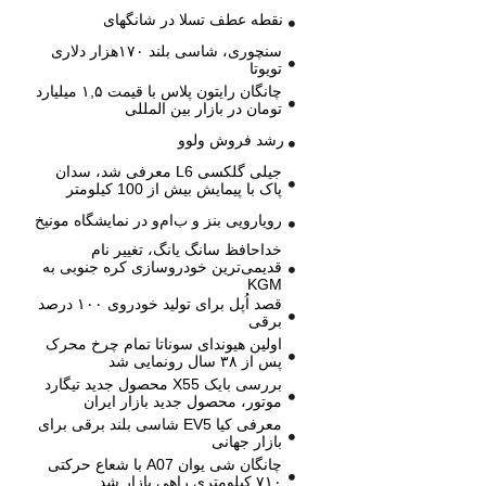
نقطه عطف تسلا در شانگهای
سنچوری، شاسی بلند ۱۷۰هزار دلاری
تویوتا
چانگان رایتون پلاس با قیمت ۱,۵ میلیارد
تومان در بازار بین المللی
رشد فروش ولوو
جیلی گلکسی L6 معرفی شد، سدان
پاک با پیمایش بیش از 100 کیلومتر
رویارویی بنز و ب‌ام‌و در نمایشگاه مونیخ
خداحافظ سانگ یانگ، تغییر نام
قدیمی‌ترین خودروسازی کره جنوبی به
KGM
قصد اُپل برای تولید خودروی ۱۰۰ درصد
برقی
اولین هیوندای سوناتا تمام چرخ محرک
پس از ۳۸ سال رونمایی شد
بررسی بایک X55 محصول جدید تیگارد
موتور، محصول جدید بازار ایران
معرفی کیا EV5 شاسی بلند برقی برای
بازار جهانی
چانگان شی یوان A07 با شعاع حرکتی
۷۱۰ کیلومتری راهی بازار شد