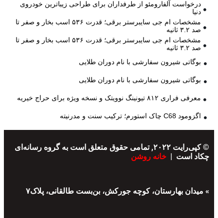
درخواست آلفارومئو از طرفداران برای طراحی زیباترین خودروی
دنیا
مشخصات ام جی سایبرستر برقی؛ قدرت ۵۳۶ اسب بخار و صفر تا
صد ۳.۲ ثانیه
مشخصات ام جی سایبرستر برقی؛ قدرت ۵۳۶ اسب بخار و صفر تا
صد ۳.۲ ثانیه
بوگاتی شیرون سفارشی با نام دوران طلایی
بوگاتی شیرون سفارشی با نام دوران طلایی
معرفی فراری ۸۱۲ تیونینگ نوویتک و نسخه ویژه برای حراج خیریه
اگزومود C68 چاک استورم؛ ترکیب سنت و مدرنیته
© کپی‌رایت ۲۰۲۲, تمامی حقوق متعلق است به گروه رسانه‌ای
چکاد است |
خانه روشن
» میدان بهارستان، کوچه جورکش، بن‌بست طالقانی، پلاک۷