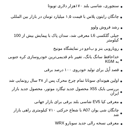
سنچوری، شاسی بلند ۱۷۰هزار دلاری تویوتا
چانگان رایتون پلاس با قیمت ۱,۵ میلیارد تومان در بازار بین المللی
رشد فروش ولوو
جیلی گلکسی L6 معرفی شد، سدان پاک با پیمایش بیش از 100
کیلومتر
رویارویی بنز و ب‌ام‌و در نمایشگاه مونیخ
خداحافظ سانگ یانگ، تغییر نام قدیمی‌ترین خودروسازی کره جنوبی
به KGM
قصد اُپل برای تولید خودروی ۱۰۰ درصد برقی
اولین هیوندای سوناتا تمام چرخ محرک پس از ۳۸ سال رونمایی شد
بررسی بایک X55 محصول جدید تیگارد موتور، محصول جدید بازار
ایران
معرفی کیا EV5 شاسی بلند برقی برای بازار جهانی
چانگان شی یوان A07 با شعاع حرکتی ۷۱۰ کیلومتری راهی بازار
شد
معرفی نسخه رالی جدید سوبارو WRX