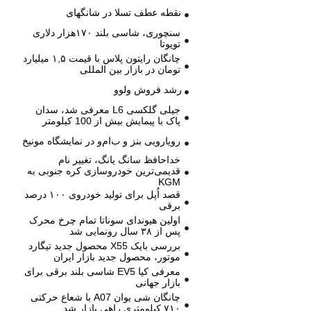
نقطه عطف تسلا در شانگهای
سنچوری، شاسی بلند ۱۷۰هزار دلاری
تویوتا
چانگان رایتون پلاس با قیمت ۱,۵ میلیارد
تومان در بازار بین المللی
رشد فروش ولوو
جیلی گلکسی L6 معرفی شد، سدان
پاک با پیمایش بیش از 100 کیلومتر
رویارویی بنز و ب‌ام‌و در نمایشگاه مونیخ
خداحافظ سانگ یانگ، تغییر نام
قدیمی‌ترین خودروسازی کره جنوبی به
KGM
قصد اُپل برای تولید خودروی ۱۰۰ درصد
برقی
اولین هیوندای سوناتا تمام چرخ محرک
پس از ۳۸ سال رونمایی شد
بررسی بایک X55 محصول جدید تیگارد
موتور، محصول جدید بازار ایران
معرفی کیا EV5 شاسی بلند برقی برای
بازار جهانی
چانگان شی یوان A07 با شعاع حرکتی
۷۱۰ کیلومتری راهی بازار شد