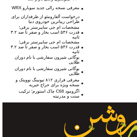
معرفی نسخه رالی جدید سوبارو WRX
درخواست آلفارومئو از طرفداران برای
طراحی زیباترین خودروی دنیا
مشخصات ام جی سایبرستر برقی؛
قدرت ۵۳۶ اسب بخار و صفر تا صد ۳.۲
ثانیه
مشخصات ام جی سایبرستر برقی؛
قدرت ۵۳۶ اسب بخار و صفر تا صد ۳.۲
ثانیه
بوگاتی شیرون سفارشی با نام دوران
طلایی
بوگاتی شیرون سفارشی با نام دوران
طلایی
معرفی فراری ۸۱۲ تیونینگ نوویتک و
نسخه ویژه برای حراج خیریه
اگزومود C68 چاک استورم؛ ترکیب
سنت و مدرنیته