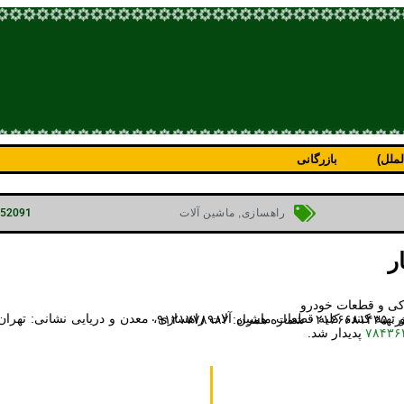
ملل)
بازرگانی
p=52091
راهسازی
,
ماشین آلات
ر
دکی و قطعات خودرو
۷۸۴۳۶
پدیدار شد.