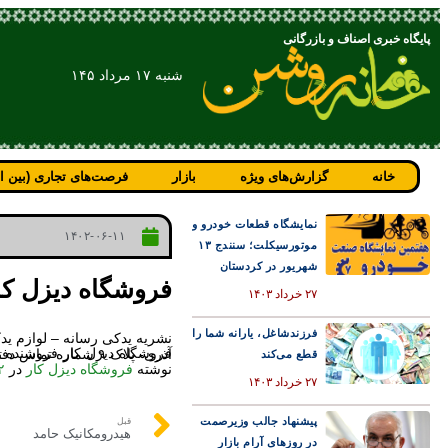
پایگاه خبری اصناف و بازرگانی
شنبه ۱۷ مرداد ۱۴۵
خانه
گزارش‌های ویژه
بازار
فرصت‌های تجاری (بین ال
نمایشگاه قطعات خودرو و
۱۴۰۲-۰۶-۱۱
موتورسیکلت؛ سنندج ۱۳
شهریور در کردستان
فروشگاه دیزل کا
۲۷ خرداد ۱۴۰۳
فرزندشاغل، یارانه شما را
نشریه یدکی رسانه – لوازم ی
فروشگاه دیزل کار فروشنده و تهیه کننده کلیه قطعات ماشین آلات راهسازی، معدن و دریایی نشانی: تهران- سه راه آذری- پاساژ بنژ آذری- پلاک ۹ شماره تماس دفتر: ۰۲۱۶۶۶۸۱۴۳۵ شماره همراه: ۰۹۱۲۱۷۷۸۹۸۲
قطع می‌کند
نوشته
فروشگاه دیزل کار
در
۲
۲۷ خرداد ۱۴۰۳
پیشنهاد جالب وزیرصمت
قبل
هیدرومکانیک حامد
در روزهای آرام بازار