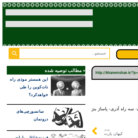
» مطالب توصیه شده
http://khaneroshan.ir/?
این همستر موذی راه
نات‌کوین را طی
خواهدکرد؟
سانسورچی‌های
درونمان
بعدی
کیهان پارت
فرزندشاغل، یارانه