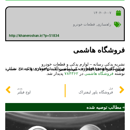
۱۴۰۲-۰۶-۰۷
راهسازی
,
قطعات خودرو
http://khaneroshan.ir/?p=51834
فروشگاه هاشمی
نشریه یدکی رسانه – لوازم یدکی و قطعات خودرو
فروشگاه هاشمی قطعات یدکی ماشین آلات راهسازی و معدنی نشانی: تهران- ابتدای خیابان زرند- نرسیده به میدان بوتان- پلاک ۳۷ شماره تماس دفتر: ۰۲۱۵۵۴۱۲۵۲۵ شماره همراه: ۰۹۱۲۱۷۱۳۷۰۰
نوشته
فروشگاه هاشمی
در
۷۸۴۳۶۲
پدیدار شد.
قبل
بعدی
فروشگاه پاور لیفتراک
اوج فیلتر
» مطالب توصیه شده
ای
هم