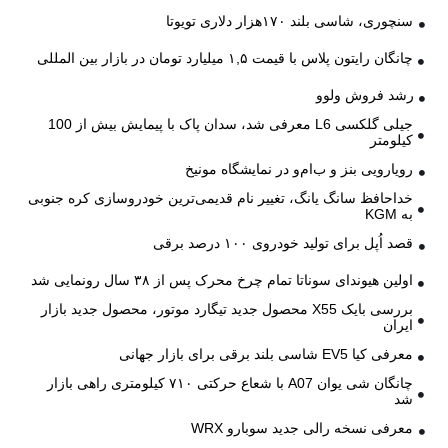
سنچوری، شاسی بلند ۱۷۰هزار دلاری تویوتا
چانگان رایتون پلاس با قیمت ۱,۵ میلیارد تومان در بازار بین المللی
رشد فروش ولوو
جیلی گلکسی L6 معرفی شد، سدان پاک با پیمایش بیش از 100
کیلومتر
رویارویی بنز و ب‌ام‌و در نمایشگاه مونیخ
خداحافظ سانگ یانگ، تغییر نام قدیمی‌ترین خودروسازی کره جنوبی
به KGM
قصد اُپل برای تولید خودروی ۱۰۰ درصد برقی
اولین هیوندای سوناتا تمام چرخ محرک پس از ۳۸ سال رونمایی شد
بررسی بایک X55 محصول جدید تیگارد موتور، محصول جدید بازار
ایران
معرفی کیا EV5 شاسی بلند برقی برای بازار جهانی
چانگان شی یوان A07 با شعاع حرکتی ۷۱۰ کیلومتری راهی بازار
شد
معرفی نسخه رالی جدید سوبارو WRX