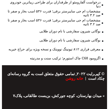
درخواست آلفارومئو از طرفداران برای طراحی زیباترین خودروی
دنیا
مشخصات ام جی سایبرستر برقی؛ قدرت ۵۳۶ اسب بخار و صفر تا
صد ۳.۲ ثانیه
مشخصات ام جی سایبرستر برقی؛ قدرت ۵۳۶ اسب بخار و صفر تا
صد ۳.۲ ثانیه
بوگاتی شیرون سفارشی با نام دوران طلایی
بوگاتی شیرون سفارشی با نام دوران طلایی
معرفی فراری ۸۱۲ تیونینگ نوویتک و نسخه ویژه برای حراج خیریه
اگزومود C68 چاک استورم؛ ترکیب سنت و مدرنیته
© کپی‌رایت ۲۰۲۲, تمامی حقوق متعلق است به گروه رسانه‌ای
چکاد است |
خانه روشن
» میدان بهارستان، کوچه جورکش، بن‌بست طالقانی، پلاک۷