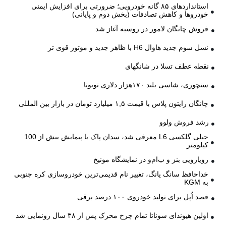
استانداردهای ۸۵ گانه خودرویی؛ ضرورتی برای افزایش ایمنی
خودروها و کاهش تصادفات (بخش دوم و پایانی)
فروش چانگان لامور در روسیه آغاز شد
نسل سوم جدید هاوال H6 با ظاهر جدید و موتور قوی تر
نقطه عطف تسلا در شانگهای
سنچوری، شاسی بلند ۱۷۰هزار دلاری تویوتا
چانگان رایتون پلاس با قیمت ۱,۵ میلیارد تومان در بازار بین المللی
رشد فروش ولوو
جیلی گلکسی L6 معرفی شد، سدان پاک با پیمایش بیش از 100
کیلومتر
رویارویی بنز و ب‌ام‌و در نمایشگاه مونیخ
خداحافظ سانگ یانگ، تغییر نام قدیمی‌ترین خودروسازی کره جنوبی
به KGM
قصد اُپل برای تولید خودروی ۱۰۰ درصد برقی
اولین هیوندای سوناتا تمام چرخ محرک پس از ۳۸ سال رونمایی شد