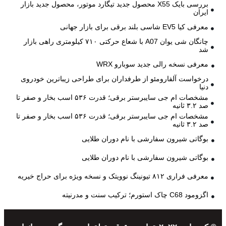
بررسی بایک X55 محصول جدید تیگارد موتور، محصول جدید بازار
ایران
معرفی کیا EV5 شاسی بلند برقی برای بازار جهانی
چانگان شی یوان A07 با شعاع حرکتی ۷۱۰ کیلومتری راهی بازار
شد
معرفی نسخه رالی جدید سوبارو WRX
درخواست آلفارومئو از طرفداران برای طراحی زیباترین خودروی
دنیا
مشخصات ام جی سایبرستر برقی؛ قدرت ۵۳۶ اسب بخار و صفر تا
صد ۳.۲ ثانیه
مشخصات ام جی سایبرستر برقی؛ قدرت ۵۳۶ اسب بخار و صفر تا
صد ۳.۲ ثانیه
بوگاتی شیرون سفارشی با نام دوران طلایی
بوگاتی شیرون سفارشی با نام دوران طلایی
معرفی فراری ۸۱۲ تیونینگ نوویتک و نسخه ویژه برای حراج خیریه
اگزومود C68 چاک استورم؛ ترکیب سنت و مدرنیته